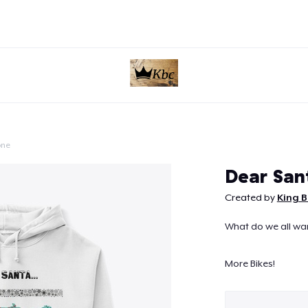
one
Continua
Dear Sant
Created by
King 
What do we all wa
More Bikes!