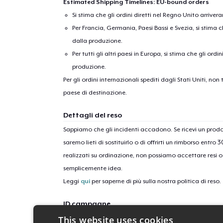
Estimated Shipping Timelines: EU-bound orders
Si stima che gli ordini diretti nel Regno Unito arriver
Per Francia, Germania, Paesi Bassi e Svezia, si stima ch
dalla produzione.
Per tutti gli altri paesi in Europa, si stima che gli ordi
produzione.
Per gli ordini internazionali spediti dagli Stati Uniti, n
paese di destinazione.
Dettagli del reso
Sappiamo che gli incidenti accadono. Se ricevi un pro
saremo lieti di sostituirlo o di offrirti un rimborso entro 
realizzati su ordinazione, non possiamo accettare resi o 
semplicemente idea.
Leggi
qui
per saperne di più sulla nostra politica di reso.
ID campagne
This website uses cookies
dear-santa-bike-please