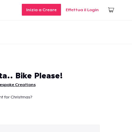
Inizia a Creare
Effettua il Login
a.. Bike Please!
Bespoke Creations
nt for Christmas?