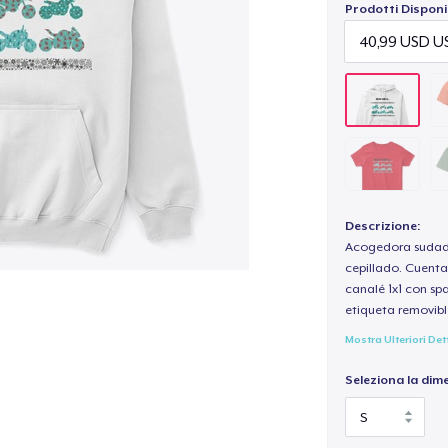
Prodotti Disponib
Descrizione:
Acogedora sudade
cepillado. Cuenta
canalé 1x1 con sp
etiqueta removibl
Mostra Ulteriori Det
Seleziona la dim