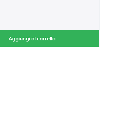
Aggiungi al carrello
 tuo carrello
Qtà
omprare