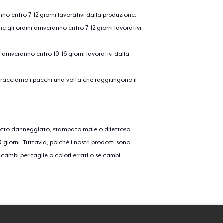
21,99 USD
anno entro 7-12 giorni lavorativi dalla produzione.
e gli ordini arriveranno entro 7-12 giorni lavorativi
Comfort Tee
23,99 USD
ni arriveranno entro 10-16 giorni lavorativi dalla
Mug
15,99 USD
on tracciamo i pacchi una volta che raggiungono il
Women's Classic Tee
23,99 USD
dotto danneggiato, stampato male o difettoso,
Comfort Colors 1717 | Classic Heavyweight T-Shirt
30 giorni. Tuttavia, poiché i nostri prodotti sono
24,99 USD
cambi per taglie o colori errati o se cambi