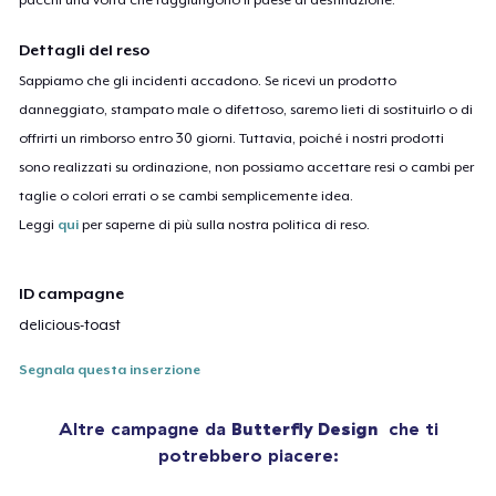
Dettagli del reso
Sappiamo che gli incidenti accadono. Se ricevi un prodotto
danneggiato, stampato male o difettoso, saremo lieti di sostituirlo o di
offrirti un rimborso entro 30 giorni. Tuttavia, poiché i nostri prodotti
sono realizzati su ordinazione, non possiamo accettare resi o cambi per
taglie o colori errati o se cambi semplicemente idea.
Leggi
qui
per saperne di più sulla nostra politica di reso.
ID campagne
delicious-toast
Segnala questa inserzione
Altre campagne da
Butterfly Design
che ti
potrebbero piacere: