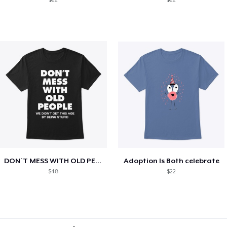
DON´T MESS WITH OLD PEOPLE
Adoption Is Both celebrate
$48
$22