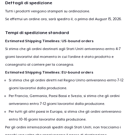
Dettagli di spedizione
Next Level 3600 | Premium Ring-Spun Cotton T-Shirt
Tutti i prodotti vengono stampati su ordinazione.
24,99 USD
Se effettui un ordine ora, sarà spedito il, o prima del
August 15, 2026
.
Tempi di spedizione standard
Estimated Shipping Timelines: US-bound orders
Si stima che gli ordini destinati agli Stati Uniti arriveranno entro 4-7
giorni lavorativi dal momento in cui l'ordine è stato prodotto e
consegnato al corriere per la consegna.
Estimated Shipping Timelines: EU-bound orders
Si stima che gli ordini diretti nel Regno Unito arriveranno entro 7-12
giorni lavorativi dalla produzione.
Per Francia, Germania, Paesi Bassi e Svezia, si stima che gli ordini
arriveranno entro 7-12 giorni lavorativi dalla produzione.
Per tutti gli altri paesi in Europa, si stima che gli ordini arriveranno
entro 10-16 giorni lavorativi dalla produzione.
Per gli ordini internazionali spediti dagli Stati Uniti, non tracciamo i
pacchi una volta che raggiungono il paese di destinazione.