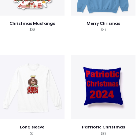
Christmas Mustangs
Merry Chrismas
$28
$41
Long sleeve
Patriotic Christmas
$31
$29