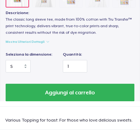
Tru transfer Printed Premium Tee
29,99 USD
Descrizione:
The classic long sleeve tee, made from 100% cotton with Tru Transfer™
Tru Transfer Printed Classic Tee
print technology, delivers vibrant, true-to-color prints and sharp,
consistent results without the risk of dye migration.
27,99 USD
Mostra Ulteriori Dettagli
Comfort Colors 1717 | Classic Heavyweight T-Shirt
Seleziona la dimensione:
Quantità:
24,99 USD
Tru Transfer Unisex Crewneck Sweatshirt
40,99 USD
Aggiungi al carrello
Tru Transfer Printed Unisex Premium Hoodie
61,99 USD
Various Topping for toast: For those who love delicious sweets.
Classic Long Sleeve Tee
30,99 USD