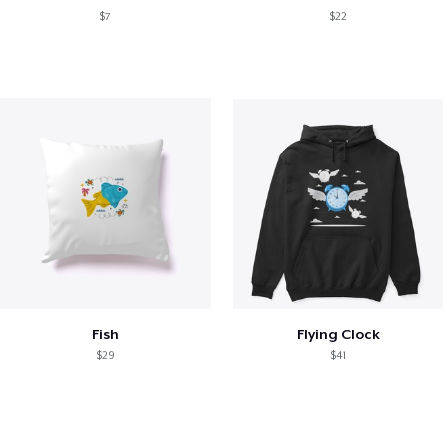
$7
$22
Fish
Flying Clock
$29
$41