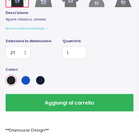
Heavy Tee
44,99 USD
Descrizione:
Ajuste clássico, unissex
Kids Premium Tee
Mostra Ulteriori Dettagli
22,99 USD
Seleziona la dimensione:
Quantità:
Tru Transfer Printed Classic Tee
24,99 USD
Colori:
Classic Long Sleeve Tee
30,99 USD
Eco Unisex Tee
Aggiungi al carrello
33,99 USD
Next Level 3600 | Premium Ring-Spun Cotton T-Shirt
24,99 USD
**Dianousar Design**