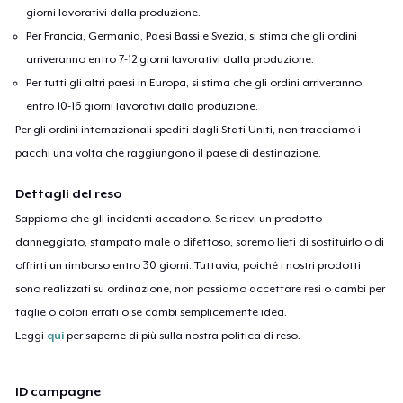
giorni lavorativi dalla produzione.
Per Francia, Germania, Paesi Bassi e Svezia, si stima che gli ordini
arriveranno entro 7-12 giorni lavorativi dalla produzione.
Per tutti gli altri paesi in Europa, si stima che gli ordini arriveranno
entro 10-16 giorni lavorativi dalla produzione.
Per gli ordini internazionali spediti dagli Stati Uniti, non tracciamo i
pacchi una volta che raggiungono il paese di destinazione.
Dettagli del reso
Sappiamo che gli incidenti accadono. Se ricevi un prodotto
danneggiato, stampato male o difettoso, saremo lieti di sostituirlo o di
offrirti un rimborso entro 30 giorni. Tuttavia, poiché i nostri prodotti
sono realizzati su ordinazione, non possiamo accettare resi o cambi per
taglie o colori errati o se cambi semplicemente idea.
Leggi
qui
per saperne di più sulla nostra politica di reso.
ID campagne