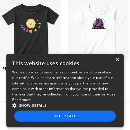
×
This website uses cookies
Planets toasting marshmallows
Retro Roller Skates
We use cookies to personalise content, ads and to analyse
$22
$22
our traffic. We also share information about your use of our
site with our advertising and analytics partners who may
combine it with other information that you’ve provided to
them or that they’ve collected from your use of their services.
Read more
SHOW DETAILS
Report this product
ACCEPT ALL
STRICTLY NECESSARY
PERFORMANCE