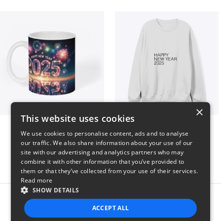
×
This website uses cookies
Fresh Start Mugs
HAPPY NEW YEAR 2025
We use cookies to personalise content, ads and to analyse
$16
$41
our traffic. We also share information about your use of our
site with our advertising and analytics partners who may
combine it with other information that you’ve provided to
them or that they’ve collected from your use of their services.
Read more
SHOW DETAILS
Report this product
ACCEPT ALL