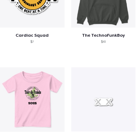
Cardiac Squad
The TechnoFunkBoy
$7
$41