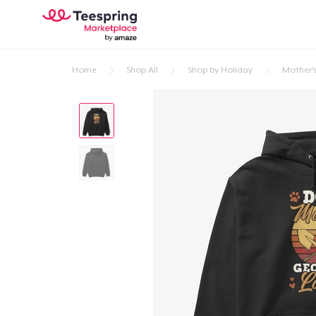
Home
Shop All
Shop by Holiday
Mother'