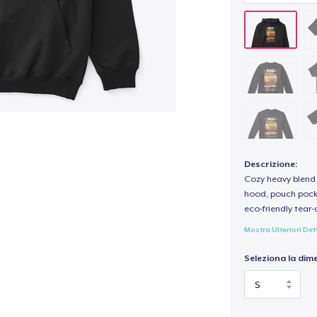
Descrizione:
Cozy heavy blend 
hood, pouch pocket
eco-friendly tear-a
Mostra Ulteriori Det
Seleziona la dim