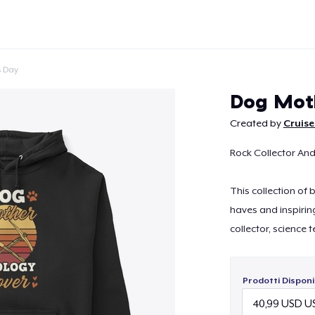
s Day
Dog Moth
Created by
Cruise
Rock Collector And
Continua
This collection of
haves and inspirin
collector, science 
Prodotti Disponib