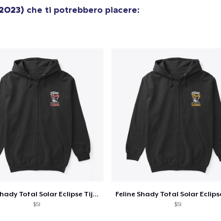
(2023)
che ti potrebbero piacere:
Classic Crew Neck T-Shirt
22,99 USD
Unisex Premium Pullover Hoodie
40,99 USD
Comfort Tee
23,99 USD
Unisex Classic Crewneck Sweatshirt
32,99 USD
Women's Classic Tee
23,99 USD
Feline Shady Total Solar Eclipse Tijuana
Heavy Tee
$51
$51
44,99 USD