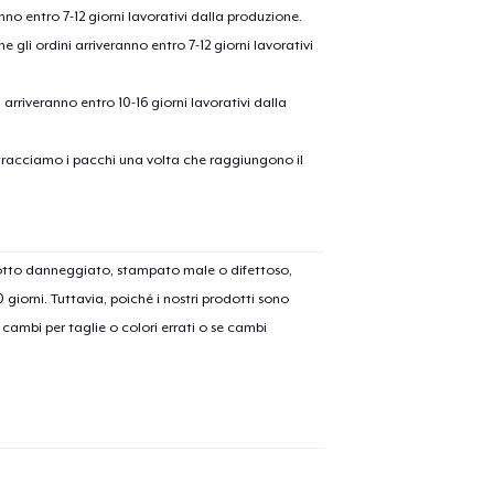
anno entro 7-12 giorni lavorativi dalla produzione.
e gli ordini arriveranno entro 7-12 giorni lavorativi
ni arriveranno entro 10-16 giorni lavorativi dalla
on tracciamo i pacchi una volta che raggiungono il
olo aggiunto al
carrello
Vai al
dotto danneggiato, stampato male o difettoso,
30 giorni. Tuttavia, poiché i nostri prodotti sono
cambi per taglie o colori errati o se cambi
Procedi alla Pagina di
Continua a C
Pagamento
Unisex Classic Pullover Hoodie
40,99 USD