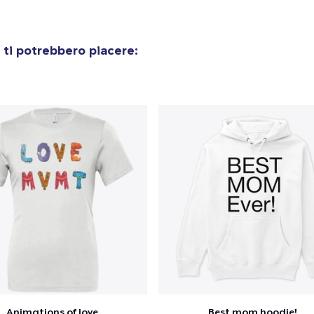
Comfort Colors 1717 | Classic Heavyweight T-Shirt
24,99 USD
ti potrebbero piacere:
Classic Long Sleeve Tee
30,99 USD
Next Level 3600 | Premium Ring-Spun Cotton T-Shirt
24,99 USD
Animations of love
Best mom hoodie!