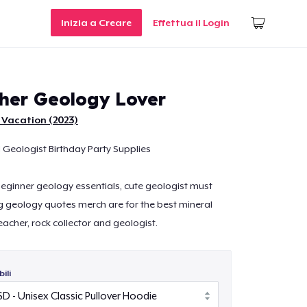
Inizia a Creare
Effettua il Login
er Geology Lover
 Vacation (2023)
 Geologist Birthday Party Supplies
 beginner geology essentials, cute geologist must
g geology quotes merch are for the best mineral
teacher, rock collector and geologist.
ili