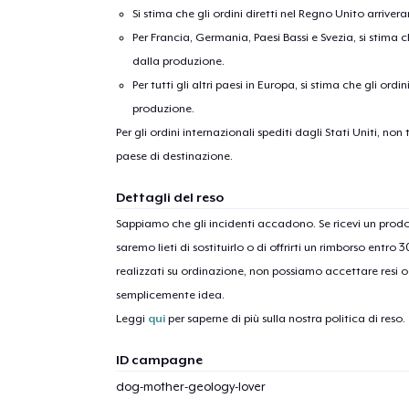
Si stima che gli ordini diretti nel Regno Unito arriver
Per Francia, Germania, Paesi Bassi e Svezia, si stima ch
dalla produzione.
Per tutti gli altri paesi in Europa, si stima che gli ordi
produzione.
Per gli ordini internazionali spediti dagli Stati Uniti, n
paese di destinazione.
1
artic
Dettagli del reso
Sappiamo che gli incidenti accadono. Se ricevi un pro
saremo lieti di sostituirlo o di offrirti un rimborso entro 
realizzati su ordinazione, non possiamo accettare resi o 
semplicemente idea.
Leggi
qui
per saperne di più sulla nostra politica di reso.
ID campagne
dog-mother-geology-lover