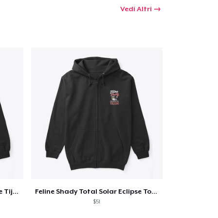
Vedi Altri
Feline Shady Total Solar Eclipse Tijuana
Feline Shady Total Solar Eclipse Toledo
$51