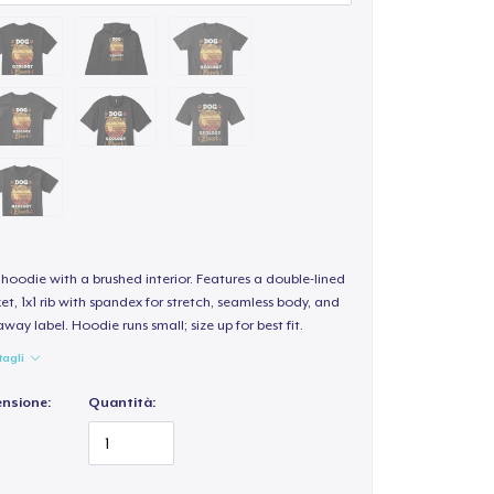
hoodie with a brushed interior. Features a double-lined
, 1x1 rib with spandex for stretch, seamless body, and
way label. Hoodie runs small; size up for best fit.
tagli
ensione:
Quantità: