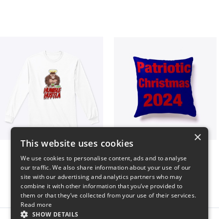
×
This website uses cookies
Long sleeve
Patriotic Christmas
We use cookies to personalise content, ads and to analyse
$31
$29
our traffic. We also share information about your use of our
site with our advertising and analytics partners who may
combine it with other information that you’ve provided to
them or that they’ve collected from your use of their services.
Read more
SHOW DETAILS