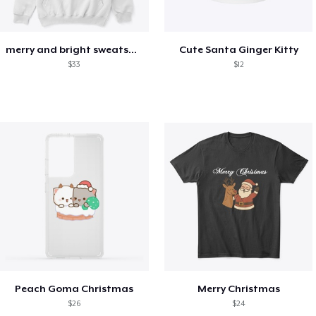
merry and bright sweatshirt christmas
Cute Santa Ginger Kitty
$33
$12
Peach Goma Christmas
Merry Christmas
$26
$24