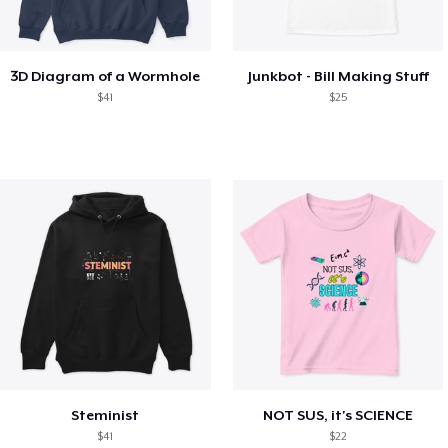
3D Diagram of a Wormhole
Junkbot - Bill Making Stuff
$41
$25
Steminist
NOT SUS, it's SCIENCE
$41
$22