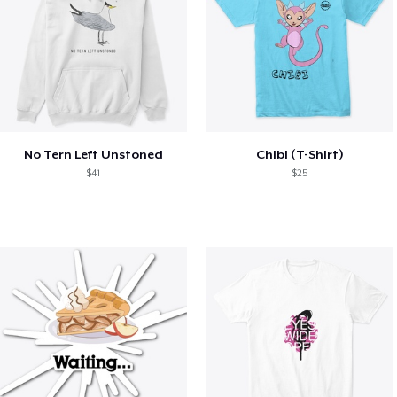
No Tern Left Unstoned
Chibi (T-Shirt)
$41
$25