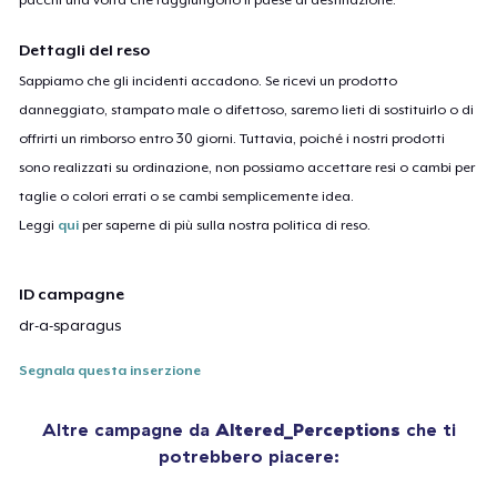
Dettagli del reso
Sappiamo che gli incidenti accadono. Se ricevi un prodotto
danneggiato, stampato male o difettoso, saremo lieti di sostituirlo o di
offrirti un rimborso entro 30 giorni. Tuttavia, poiché i nostri prodotti
sono realizzati su ordinazione, non possiamo accettare resi o cambi per
taglie o colori errati o se cambi semplicemente idea.
Leggi
qui
per saperne di più sulla nostra politica di reso.
ID campagne
dr-a-sparagus
Segnala questa inserzione
Altre campagne da
Altered_Perceptions
che ti
potrebbero piacere: