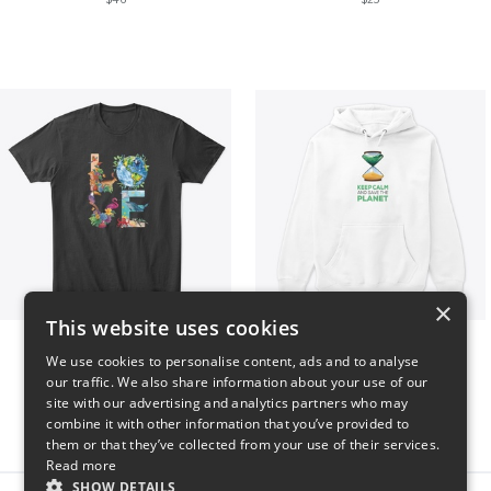
×
This website uses cookies
Love The Creation
Sahara
We use cookies to personalise content, ads and to analyse
$46
$50
our traffic. We also share information about your use of our
site with our advertising and analytics partners who may
combine it with other information that you’ve provided to
them or that they’ve collected from your use of their services.
Read more
SHOW DETAILS