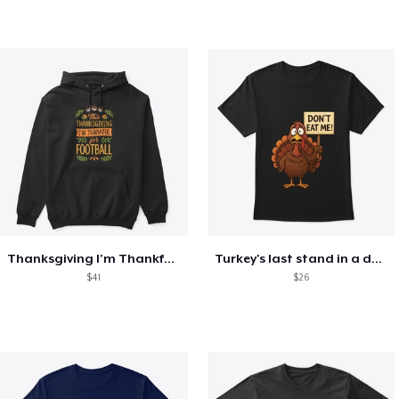
Thanksgiving I'm Thankful For Football
Turkey's last stand in a design
$41
$26