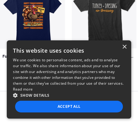
×
This website uses cookies
Funny Thanksgiving Turkey Pardon Tee
Turkey + Dressing, No Stressing
We use cookies to personalise content, ads and to analyse
$23
$36
our traffic. We also share information about your use of our
site with our advertising and analytics partners who may
combine it with other information that you’ve provided to
them or that they’ve collected from your use of their services.
Read more
SHOW DETAILS
Report this product
ACCEPT ALL
STRICTLY NECESSARY
PERFORMANCE
TARGETING
FUNCTIONALITY