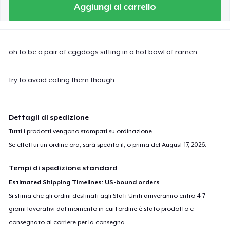
Aggiungi al carrello
oh to be a pair of eggdogs sitting in a hot bowl of ramen
try to avoid eating them though
Dettagli di spedizione
Tutti i prodotti vengono stampati su ordinazione.
Se effettui un ordine ora, sarà spedito il, o prima del
August 17, 2026
.
Tempi di spedizione standard
Estimated Shipping Timelines: US-bound orders
Si stima che gli ordini destinati agli Stati Uniti arriveranno entro 4-7
giorni lavorativi dal momento in cui l'ordine è stato prodotto e
consegnato al corriere per la consegna.