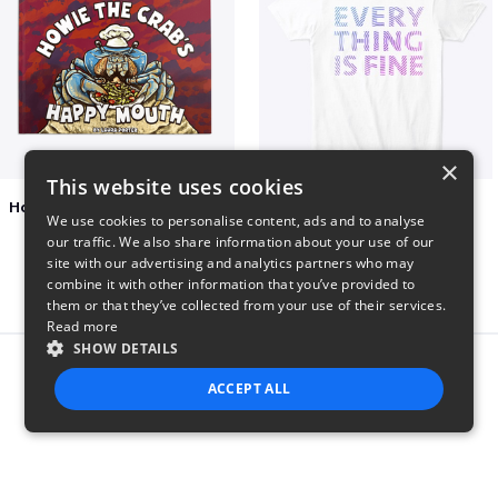
×
This website uses cookies
Happy Mouth Children's Book
EVERY THING IS FINE
We use cookies to personalise content, ads and to analyse
$15
$22
our traffic. We also share information about your use of our
site with our advertising and analytics partners who may
combine it with other information that you’ve provided to
them or that they’ve collected from your use of their services.
Read more
SHOW DETAILS
Report this product
ACCEPT ALL
STRICTLY NECESSARY
PERFORMANCE
TARGETING
FUNCTIONALITY