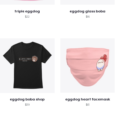
triple eggdog
eggdog glass boba
$22
$16
eggdog boba shop
eggdog heart facemask
$39
$13