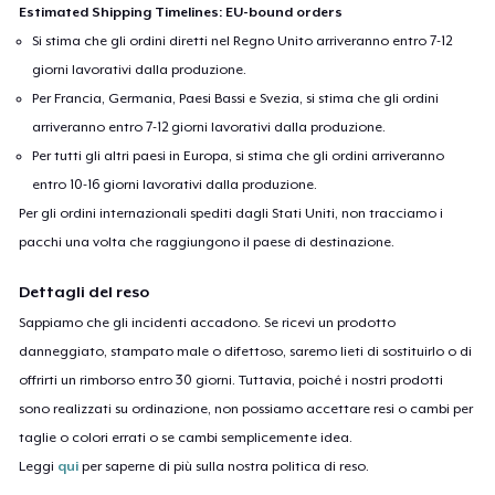
Estimated Shipping Timelines: EU-bound orders
Si stima che gli ordini diretti nel Regno Unito arriveranno entro 7-12
giorni lavorativi dalla produzione.
Per Francia, Germania, Paesi Bassi e Svezia, si stima che gli ordini
arriveranno entro 7-12 giorni lavorativi dalla produzione.
Per tutti gli altri paesi in Europa, si stima che gli ordini arriveranno
entro 10-16 giorni lavorativi dalla produzione.
Per gli ordini internazionali spediti dagli Stati Uniti, non tracciamo i
pacchi una volta che raggiungono il paese di destinazione.
Dettagli del reso
Sappiamo che gli incidenti accadono. Se ricevi un prodotto
danneggiato, stampato male o difettoso, saremo lieti di sostituirlo o di
offrirti un rimborso entro 30 giorni. Tuttavia, poiché i nostri prodotti
sono realizzati su ordinazione, non possiamo accettare resi o cambi per
taglie o colori errati o se cambi semplicemente idea.
Leggi
qui
per saperne di più sulla nostra politica di reso.