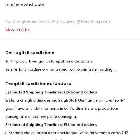
machine washable.
For any queries- contact at
support@teespring.com
Mostra Altro
Dettagli di spedizione
Tutti i prodotti vengono stampati su ordinazione.
Se effettui un ordine ora, sarà spedito il, o prima del
loading...
.
Tempi di spedizione standard
Estimated Shipping Timelines: US-bound orders
Si stima che gli ordini destinati agli Stati Uniti arriveranno entro 4-7
giorni lavorativi dal momento in cui l'ordine è stato prodotto e
consegnato al corriere per la consegna.
Estimated Shipping Timelines: EU-bound orders
Si stima che gli ordini diretti nel Regno Unito arriveranno entro 7-12