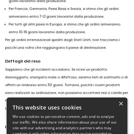
giorni lavorativi dalla produzione.
Per Francia, Germania, Paesi Bassi e Svezia, si stima che gli ordini
arriveranno entro 7-12 giorni lavorativi dalla produzione.
Per tutti gli altri paesi in Europa, si stima che gli ordini arriveranno
entro 10-16 giorni lavorativi dalla produzione.
Per gli ordini internazionali spediti dagli Stati Uniti, non tracciamo i
pacchi una volta che raggiungono il paese di destinazione.
Dettagli del reso
Sappiamo che gli incidenti accadono. Se ricevi un prodotto
danneggiato, stampato male o difettoso, saremo lieti di sostituirlo o di
offrirti un rimborso entro 30 giorni. Tuttavia, poiché i nostri prodotti
sono realizzati su ordinazione, non possiamo accettare resi o cambi per
taglie o colori errati o se cambi semplicemente idea.
×
This website uses cookies
Leggi
qui
per saperne di più sulla nostra politica di reso.
We use cookies to personalise content, ads and to analyse
our traffic. We also share information about your use of our
ID campagne
site with our advertising and analytics partners who may
combine it with other information that you’ve provided to