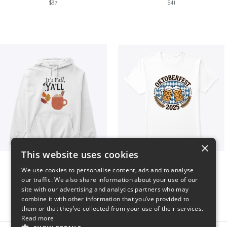
$37
$41
×
This website uses cookies
It’s Fall, Ya’ll
Oktoberfest 2025
We use cookies to personalise content, ads and to analyse
$41
$41
our traffic. We also share information about your use of our
site with our advertising and analytics partners who may
combine it with other information that you’ve provided to
them or that they’ve collected from your use of their services.
Read more