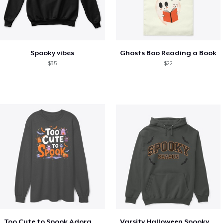
Spooky vibes
Ghosts Boo Reading a Book
$35
$22
Too Cute to Spook Adorable Halloween Tee
Varsity Halloween Spooky Season Letter