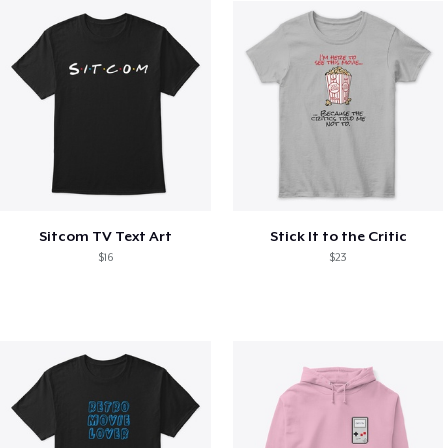
Sitcom TV Text Art
Stick It to the Critic
$16
$23