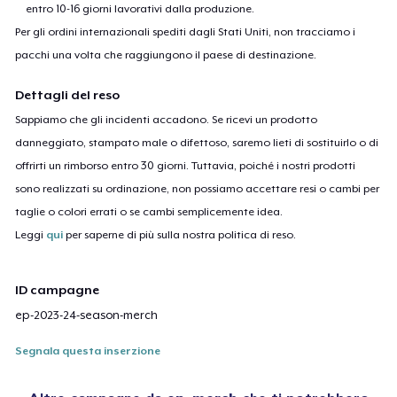
entro 10-16 giorni lavorativi dalla produzione.
Per gli ordini internazionali spediti dagli Stati Uniti, non tracciamo i
pacchi una volta che raggiungono il paese di destinazione.
Dettagli del reso
Sappiamo che gli incidenti accadono. Se ricevi un prodotto
danneggiato, stampato male o difettoso, saremo lieti di sostituirlo o di
offrirti un rimborso entro 30 giorni. Tuttavia, poiché i nostri prodotti
sono realizzati su ordinazione, non possiamo accettare resi o cambi per
taglie o colori errati o se cambi semplicemente idea.
Leggi
qui
per saperne di più sulla nostra politica di reso.
ID campagne
ep-2023-24-season-merch
Segnala questa inserzione