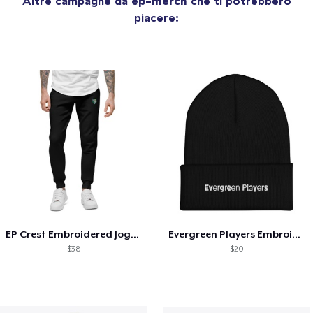
Altre campagne da
ep-merch
che ti potrebbero
piacere:
EP Crest Embroidered Joggers
Evergreen Players Embroidered Beanie
$38
$20