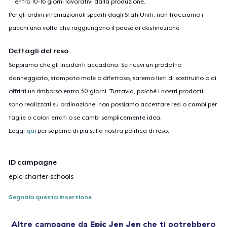
entro 10-16 giorni lavorativi dalla produzione.
Per gli ordini internazionali spediti dagli Stati Uniti, non tracciamo i
pacchi una volta che raggiungono il paese di destinazione.
Dettagli del reso
Sappiamo che gli incidenti accadono. Se ricevi un prodotto
danneggiato, stampato male o difettoso, saremo lieti di sostituirlo o di
offrirti un rimborso entro 30 giorni. Tuttavia, poiché i nostri prodotti
sono realizzati su ordinazione, non possiamo accettare resi o cambi per
taglie o colori errati o se cambi semplicemente idea.
Leggi
qui
per saperne di più sulla nostra politica di reso.
ID campagne
epic-charter-schools
Segnala questa inserzione
Altre campagne da
Epic Jen Jen
che ti potrebbero