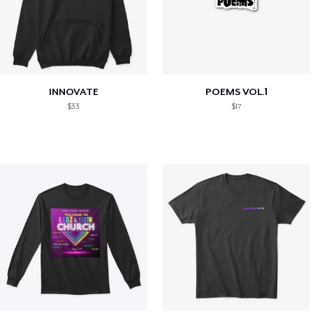
INNOVATE
POEMS VOL.1
$33
$17