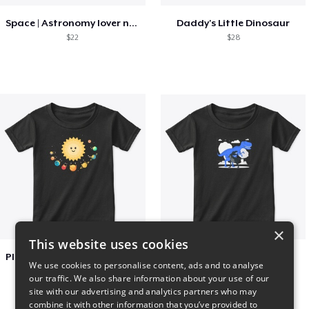
Space | Astronomy lover nice summer tee
Daddy's Little Dinosaur
$22
$28
×
This website uses cookies
Planets toasting marshmallows
Dianousar design
We use cookies to personalise content, ads and to analyse
$22
$22
our traffic. We also share information about your use of our
site with our advertising and analytics partners who may
combine it with other information that you’ve provided to