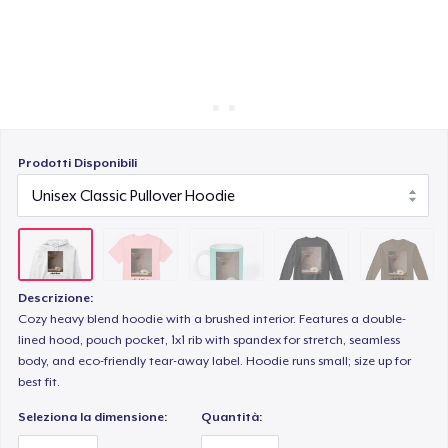
Come funziona
Vendi ovunque
Unisex Classic Crewneck Sweatshirt
Vendi qualsiasi cosa
Classic Long Sleeve Tee
Prodotti Disponibili
Descrizione:
Cozy heavy blend hoodie with a brushed interior. Features a double-
lined hood, pouch pocket, 1x1 rib with spandex for stretch, seamless
body, and eco-friendly tear-away label. Hoodie runs small; size up for
best fit.
Seleziona la dimensione:
Quantità: