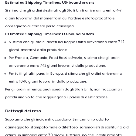
Estimated Shipping Timelines: US-bound orders
Si stima che gli ordini destinati agli Stati Uniti arriveranno entro 4-7
giorni lavorativi dal momento in cui l'ordine è stato prodotto e
consegnato al corriere per la consegna.
Estimated Shipping Timelines: EU-bound orders
Si stima che gli ordini diretti nel Regno Unito arriveranno entro 7-12
giorni lavorativi dalla produzione.
Per Francia, Germania, Paesi Bassi e Svezia, si stima che gli ordini
arriveranno entro 7-12 giorni lavorativi dalla produzione.
Per tutti gli altri paesi in Europa, si stima che gli ordini arriveranno
entro 10-16 giorni lavorativi dalla produzione.
Per gli ordini internazionali spediti dagli Stati Uniti, non tracciamo i
pacchi una volta che raggiungono il paese di destinazione.
Dettagli del reso
Sappiamo che gli incidenti accadono. Se ricevi un prodotto
danneggiato, stampato male o difettoso, saremo lieti di sostituirlo o di
offrirti un rimborso entro 30 giorni. Tuttavia, poiché i nostri prodotti