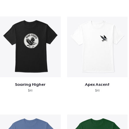
Soaring Higher
Apex Ascent
$41
$41