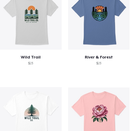
Wild Trail
River & Forest
$23
$23