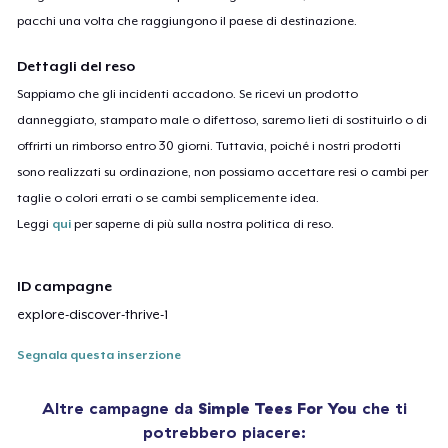
pacchi una volta che raggiungono il paese di destinazione.
Dettagli del reso
Sappiamo che gli incidenti accadono. Se ricevi un prodotto
danneggiato, stampato male o difettoso, saremo lieti di sostituirlo o di
offrirti un rimborso entro 30 giorni. Tuttavia, poiché i nostri prodotti
sono realizzati su ordinazione, non possiamo accettare resi o cambi per
taglie o colori errati o se cambi semplicemente idea.
Leggi
qui
per saperne di più sulla nostra politica di reso.
ID campagne
explore-discover-thrive-1
Segnala questa inserzione
Altre campagne da
Simple Tees For You
che ti
potrebbero piacere: