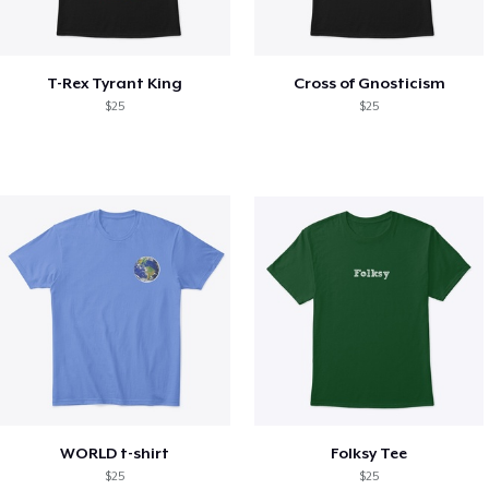
T-Rex Tyrant King
Cross of Gnosticism
$25
$25
WORLD t-shirt
Folksy Tee
$25
$25