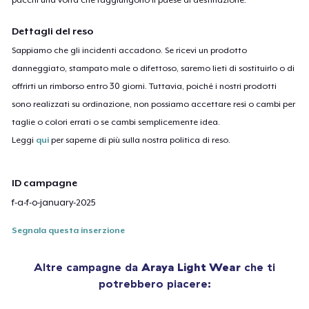
Dettagli del reso
Sappiamo che gli incidenti accadono. Se ricevi un prodotto
danneggiato, stampato male o difettoso, saremo lieti di sostituirlo o di
offrirti un rimborso entro 30 giorni. Tuttavia, poiché i nostri prodotti
sono realizzati su ordinazione, non possiamo accettare resi o cambi per
taglie o colori errati o se cambi semplicemente idea.
Leggi
qui
per saperne di più sulla nostra politica di reso.
ID campagne
f-a-f-o-january-2025
Segnala questa inserzione
Altre campagne da
Araya Light Wear
che ti
potrebbero piacere: