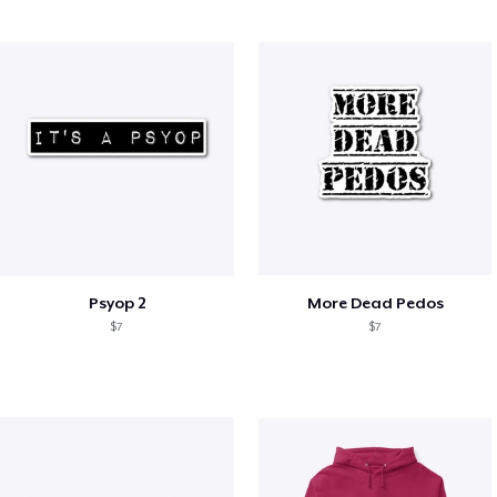
Psyop 2
More Dead Pedos
$7
$7