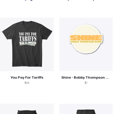
You Pay For Tariffs
Shine - Bobby Thompson Band Merch
$46
$7