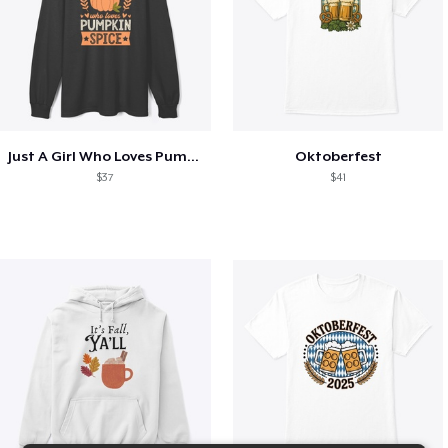
Just A Girl Who Loves Pumpkin Spice
Oktoberfest
$37
$41