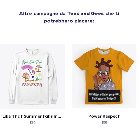
Altre campagne da
Tees and Gees
che ti
potrebbero piacere:
Like That Summer Falls Into September
Power Respect
$30
$35