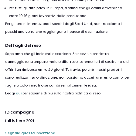
Per tutti gli altri paesi in Europa, si stima che gli ordini arriveranno
entro 10-16 giorni lavorativi dalla produzione.
Per gli ordini internazionali spediti dagli Stati Uniti, non tracciamo i
pacchi una volta che raggiungono il paese di destinazione.
Dettagli del reso
Sappiamo che gli incidenti accadono. Se ricevi un prodotto
danneggiato, stampato male o difettoso, saremo lieti di sostituirlo o di
offrirti un rimborso entro 30 giorni. Tuttavia, poiché i nostri prodotti
sono realizzati su ordinazione, non possiamo accettare resi o cambi per
taglie o colori errati o se cambi semplicemente idea.
Leggi
qui
per saperne di più sulla nostra politica di reso.
ID campagne
fall-is-here-2021
Segnala questa inserzione