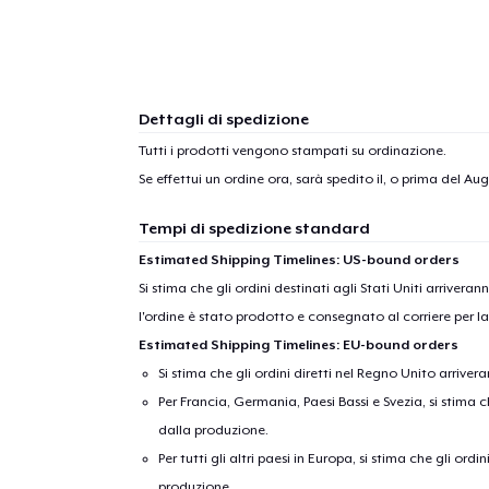
Dettagli di spedizione
Tutti i prodotti vengono stampati su ordinazione.
Se effettui un ordine ora, sarà spedito il, o prima del
Augu
Tempi di spedizione standard
Estimated Shipping Timelines: US-bound orders
Si stima che gli ordini destinati agli Stati Uniti arrivera
l'ordine è stato prodotto e consegnato al corriere per l
Estimated Shipping Timelines: EU-bound orders
Si stima che gli ordini diretti nel Regno Unito arriver
Per Francia, Germania, Paesi Bassi e Svezia, si stima ch
dalla produzione.
Per tutti gli altri paesi in Europa, si stima che gli ordi
produzione.