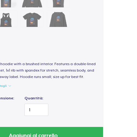
hoodie with a brushed interior. Features a double-lined
, 1x1 rib with spandex for stretch, seamless body, and
way label. Hoodie runs small; size up for best fit.
tagli
ensione:
Quantità:
Aggiungi al carrello