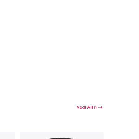
Vedi Altri
 tuo carrello
Qtà