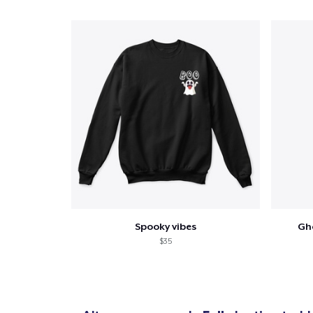
Spooky vibes
Gh
$35