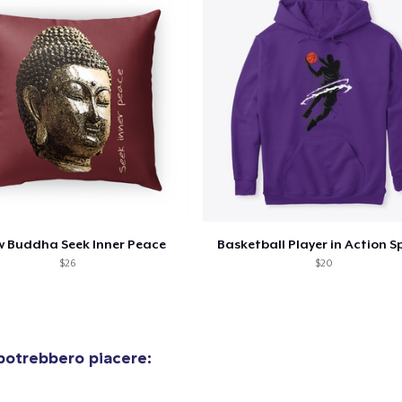
Procedi alla Pagina di
Continua a C
Pagamento
Unisex Classic Pullover Hoodie
40,99 USD
Classic Crew Neck T-Shirt
22,99 USD
ow Buddha Seek Inner Peace
Basketball Player in Action S
AS Colour Stencil Hoodie
$26
$20
66,99 USD
Unisex Premium Pullover Hoodie
40,99 USD
potrebbero piacere:
Comfort Tee