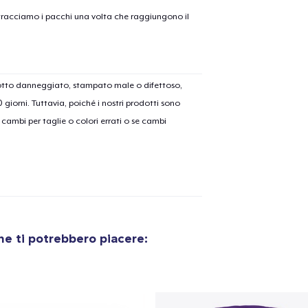
on tracciamo i pacchi una volta che raggiungono il
dotto danneggiato, stampato male o difettoso,
30 giorni. Tuttavia, poiché i nostri prodotti sono
cambi per taglie o colori errati o se cambi
e ti potrebbero piacere:
olo aggiunto al
carrello
Vai al