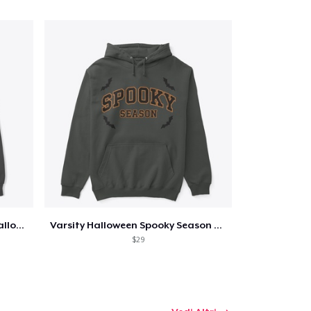
Too Cute to Spook Adorable Halloween Tee
Varsity Halloween Spooky Season Letter
$29