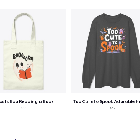
23,99 USD
Mug
15,99 USD
Women's Crop Hoodie
46,99 USD
Women's Comfort Tee
24,99 USD
Women's Flowy Tank Top
28,99 USD
osts Boo Reading a Book
$22
$37
Women's Racerback Tank
21,99 USD