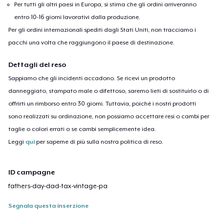
Per tutti gli altri paesi in Europa, si stima che gli ordini arriveranno
entro 10-16 giorni lavorativi dalla produzione.
Per gli ordini internazionali spediti dagli Stati Uniti, non tracciamo i
pacchi una volta che raggiungono il paese di destinazione.
Dettagli del reso
Sappiamo che gli incidenti accadono. Se ricevi un prodotto
danneggiato, stampato male o difettoso, saremo lieti di sostituirlo o di
offrirti un rimborso entro 30 giorni. Tuttavia, poiché i nostri prodotti
sono realizzati su ordinazione, non possiamo accettare resi o cambi per
taglie o colori errati o se cambi semplicemente idea.
Leggi
qui
per saperne di più sulla nostra politica di reso.
ID campagne
fathers-day-dad-tax-vintage-pa
Segnala questa inserzione