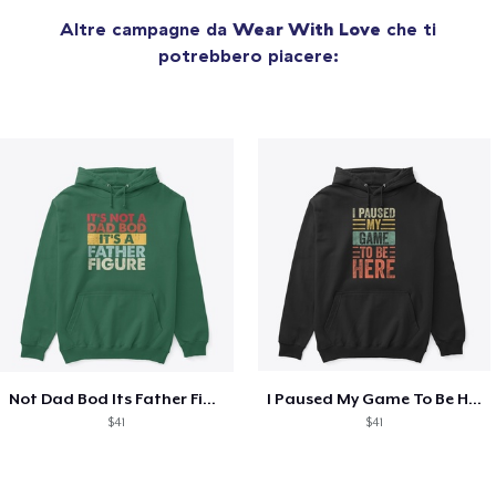
Altre campagne da
Wear With Love
che ti
potrebbero piacere:
Not Dad Bod Its Father Figure T-Shirt
I Paused My Game To Be Here T-Shirt
$41
$41