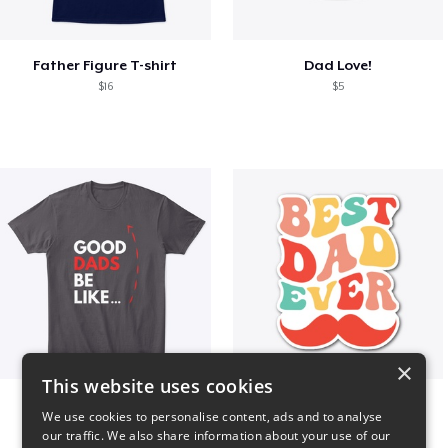
Father Figure T-shirt
Dad Love!
$16
$5
×
This website uses cookies
Good Dads Be Like...
Best Dad Ever!
We use cookies to personalise content, ads and to analyse
$35
$5
our traffic. We also share information about your use of our