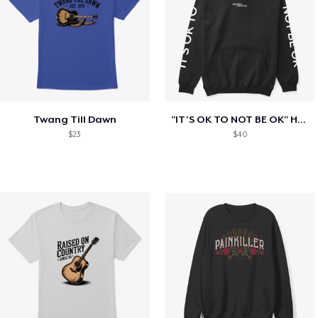
Twang Till Dawn
"IT'S OK TO NOT BE OK" Hoodie (BP LOGO)
$23
$40