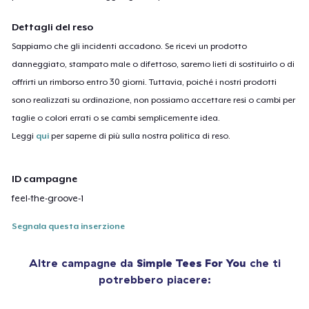
Dettagli del reso
Sappiamo che gli incidenti accadono. Se ricevi un prodotto
danneggiato, stampato male o difettoso, saremo lieti di sostituirlo o di
offrirti un rimborso entro 30 giorni. Tuttavia, poiché i nostri prodotti
sono realizzati su ordinazione, non possiamo accettare resi o cambi per
taglie o colori errati o se cambi semplicemente idea.
Leggi
qui
per saperne di più sulla nostra politica di reso.
ID campagne
feel-the-groove-1
Segnala questa inserzione
Altre campagne da
Simple Tees For You
che ti
potrebbero piacere: