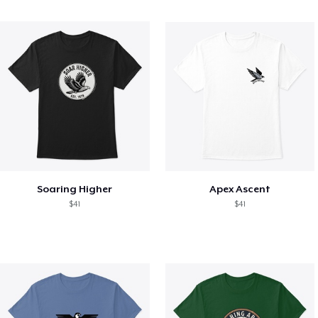
Soaring Higher
Apex Ascent
$41
$41