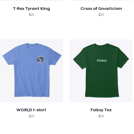
T-Rex Tyrant King
Cross of Gnosticism
$25
$25
WORLD t-shirt
Folksy Tee
$25
$25