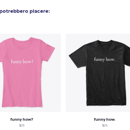
22,99 USD
 potrebbero piacere:
Unisex Premium Pullover Hoodie
40,99 USD
Triblend Tee
30,99 USD
Comfort Tee
23,99 USD
Mug
15,99 USD
Unisex Classic Crewneck Sweatshirt
32,99 USD
funny how?
funny how.
$25
$25