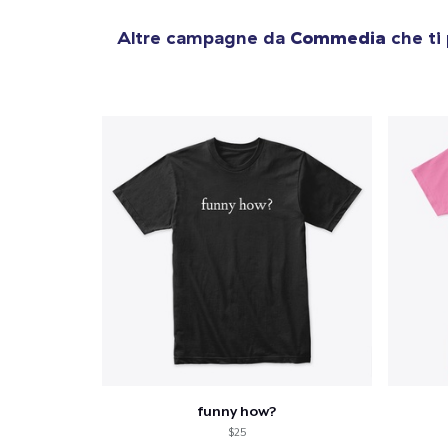
Altre campagne da
Commedia
che ti
funny how?
$25