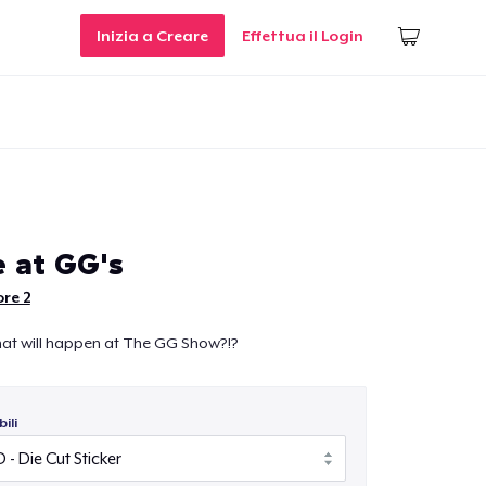
Inizia a Creare
Effettua il Login
e at GG's
re 2
at will happen at The GG Show?!?
ili