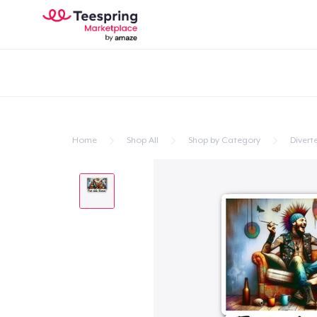
Home
Shop All
Shop by Category
Divert