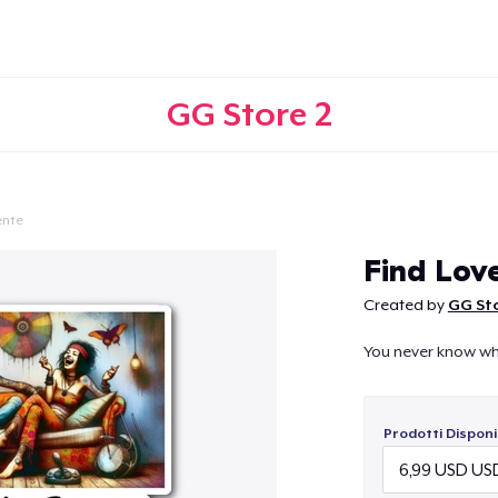
GG Store 2
ente
Continua
Find Lov
Created by
GG Sto
You never know wh
Prodotti Disponib