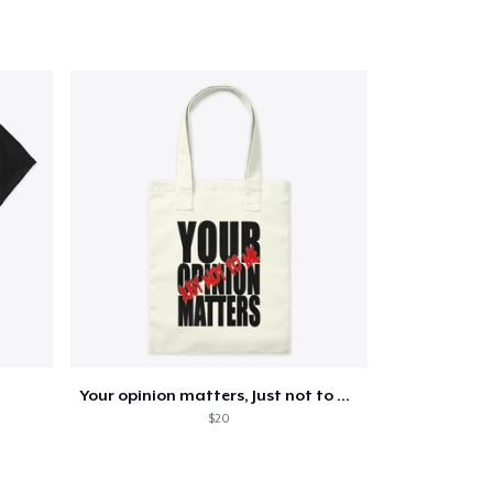
 tuo carrello
Qtà
omprare
Your opinion matters, Just not to me!
$20