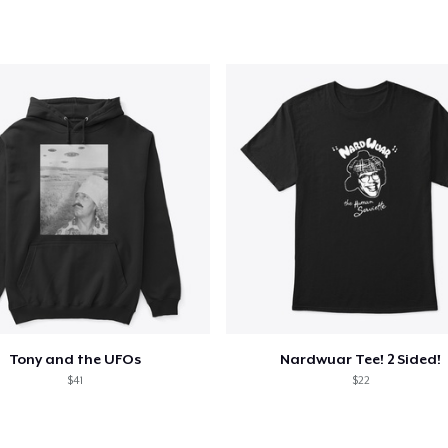
olo aggiunto al
carrello
Vai al
Procedi alla Pagina di
Continua a C
Pagamento
Die Cut Sticker
6,99 USD
Tony and the UFOs
Nardwuar Tee! 2 Sided!
Unisex Classic Pullover Hoodie
$41
$22
40,99 USD
Classic Crew Neck T-Shirt