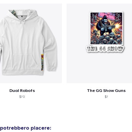
Dual Robots
The GG Show Guns
$70
$7
 potrebbero piacere: