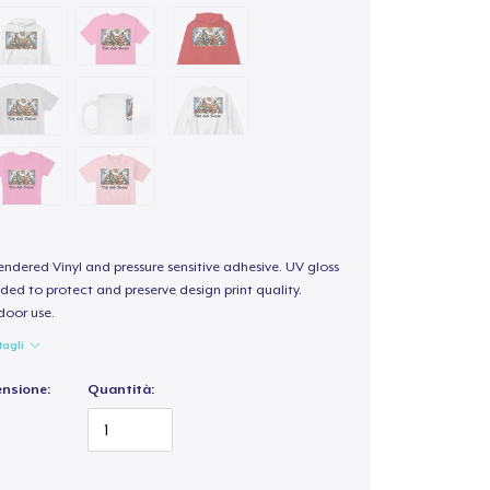
endered Vinyl and pressure sensitive adhesive. UV gloss
ded to protect and preserve design print quality.
door use.
tagli
ensione:
Quantità: