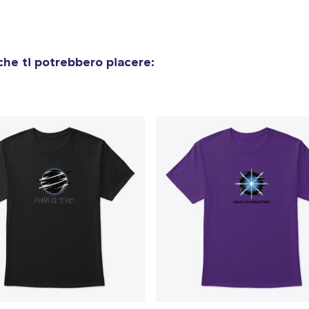
Women's Classic Tee
23,99 USD
Women's Comfort Tee
he ti potrebbero piacere:
24,99 USD
Next Level 3600 | Premium Ring-Spun Cotton T-Shirt
24,99 USD