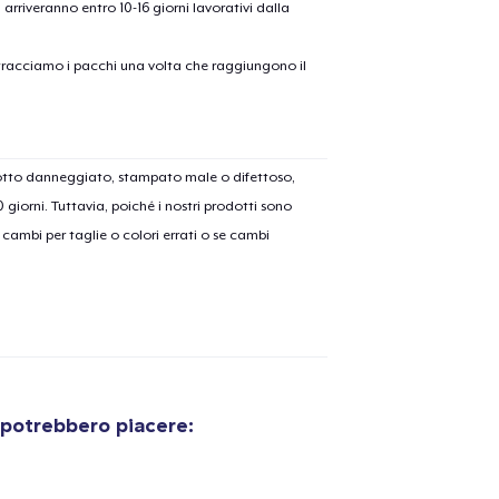
ni arriveranno entro 10-16 giorni lavorativi dalla
on tracciamo i pacchi una volta che raggiungono il
dotto danneggiato, stampato male o difettoso,
30 giorni. Tuttavia, poiché i nostri prodotti sono
cambi per taglie o colori errati o se cambi
 potrebbero piacere: