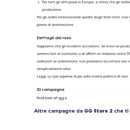
Per tutti gli altri paesi in Europa, si stima che gli ordi
produzione.
Per gli ordini internazionali spediti dagli Stati Uniti, n
paese di destinazione.
Dettagli del reso
Sappiamo che gli incidenti accadono. Se ricevi un pro
saremo lieti di sostituirlo o di offrirti un rimborso entro 
realizzati su ordinazione, non possiamo accettare resi o 
semplicemente idea.
Leggi
qui
per saperne di più sulla nostra politica di reso.
ID campagne
find-love-at-gg-s
Altre campagne da
GG Store 2
che ti