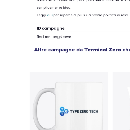
realizzati su ordinazione, non possiamo accettare resi o 
semplicemente idea.
1
artic
Leggi
qui
per saperne di più sulla nostra politica di reso.
ID campagne
find-me-longsleeve
Altre campagne da
Terminal Zero
che