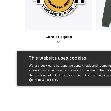
Cardiac Squad
$7
This website uses cookies
We use cookies to personalise content, ads and to analys
site with our advertising and analytics partners who may
Report this product
that they’ve collected from your use of their services.
Re
SHOW DETAILS
STRICTLY NECESSARY
PERFORMANC
S