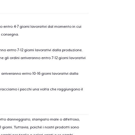
nno entro 4-7 giorni lavorativi dal momento in cui
a consegna.
anno entro 7-12 giorni lavorativi dalla produzione.
e gli ordini arriveranno entro 7-12 giorni lavorativi
ni arriveranno entro 10-16 giorni lavorativi dalla
on tracciamo i pacchi una volta che raggiungono il
dotto danneggiato, stampato male o difettoso,
30 giorni. Tuttavia, poiché i nostri prodotti sono