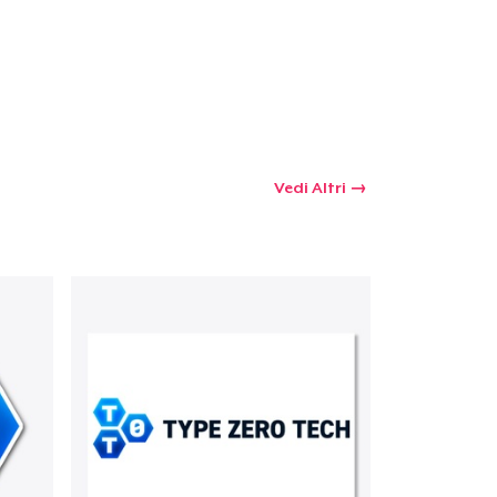
 tuo carrello
Qtà
Vedi Altri
omprare