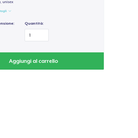
a, unisex
tagli
ensione:
Quantità:
Aggiungi al carrello