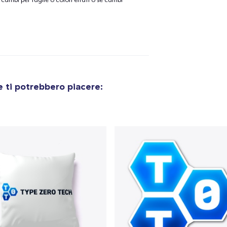
cambi per taglie o colori errati o se cambi
olo aggiunto al
carrello
Vai al
 ti potrebbero piacere:
Procedi alla Pagina di
Continua a C
Pagamento