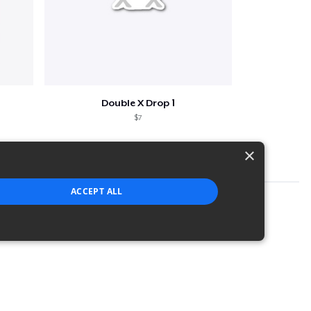
Double X Drop 1
$7
×
ACCEPT ALL