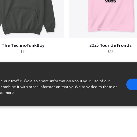
The TechnoFunkBoy
2025 Tour de Fronds
$41
$22
e our traffic. We also share information about your use of our
 combine it with other information that you’ve provided to them or
ad more
E
TARGETING
FUNCTIONALITY
UNCLASSIFIED
trictly necessary
Performance
Targeting
Functionality
Unclassified