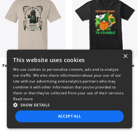
×
This website uses cookies
Feelin Lucky for St Patrick's Day
Let's Get Ready To Stumble
We use cookies to personalise content, ads and to analyse
$23
$29
our traffic. We also share information about your use of our
site with our advertising and analytics partners who may
combine it with other information that you’ve provided to
them or that they’ve collected from your use of their services.
Read more
SHOW DETAILS
Report this product
ACCEPT ALL
STRICTLY NECESSARY
PERFORMANCE