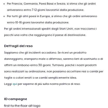
Per Francia, Germania, Paesi Bassi e Svezia, si stima che gli ordini
arriveranno entro 7-12 giorni lavorativi dalla produzione.
Per tutti gli altri paesi in Europa, si stima che gli ordini arriveranno
entro 10-16 giorni lavorativi dalla produzione.
Per gli ordini internazionali spediti dagli Stati Uniti, non tracciamo i
pacchi una volta che raggiungono il paese di destinazione.
Dettagli del reso
Sappiamo che gli incidenti accadono. Se ricevi un prodotto
danneggiato, stampato male o difettoso, saremo lieti di sostituirlo o di
offrirti un rimborso entro 30 giorni. Tuttavia, poiché i nostri prodotti
sono realizzati su ordinazione, non possiamo accettare resi o cambi per
taglie o colori errati o se cambi semplicemente idea.
Leggi
qui
per saperne di più sulla nostra politica di reso.
ID campagne
first-to-the-floor-alt-logo