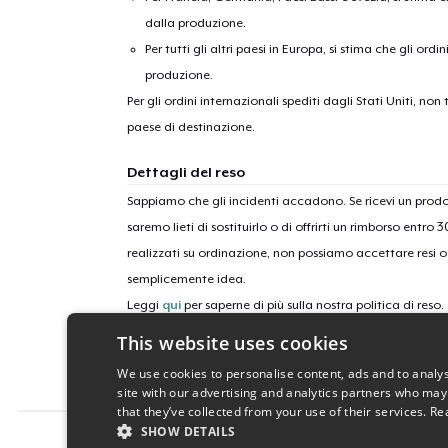
dalla produzione.
Per tutti gli altri paesi in Europa, si stima che gli ordi
produzione.
Per gli ordini internazionali spediti dagli Stati Uniti, n
paese di destinazione.
Dettagli del reso
Sappiamo che gli incidenti accadono. Se ricevi un pro
saremo lieti di sostituirlo o di offrirti un rimborso entro 
realizzati su ordinazione, non possiamo accettare resi o 
semplicemente idea.
Leggi
qui
per saperne di più sulla nostra politica di reso.
This website uses cookies
ID campagne
We use cookies to personalise content, ads and to analys
flavor-fire-rooster-full-col
site with our advertising and analytics partners who may
that they’ve collected from your use of their services.
Re
SHOW DETAILS
Report this product