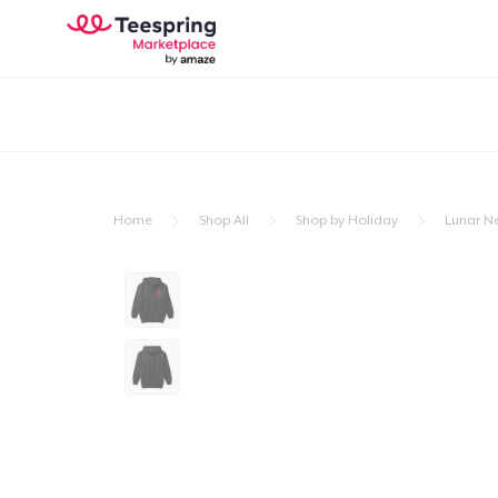
Home
Shop All
Shop by Holiday
Lunar N