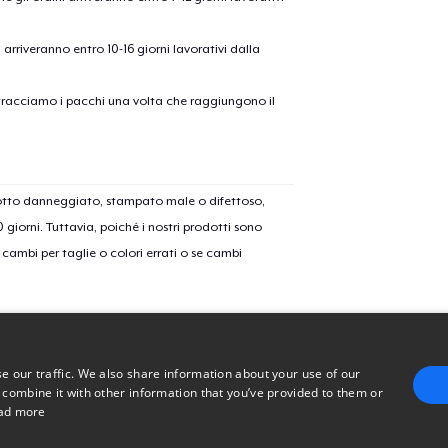
Classic Crew Neck T-Shirt
ni arriveranno entro 10-16 giorni lavorativi dalla
Unisex Premium Pullover Hoodie
on tracciamo i pacchi una volta che raggiungono il
Women's Crop Hoodie
dotto danneggiato, stampato male o difettoso,
30 giorni. Tuttavia, poiché i nostri prodotti sono
Women's Premium V-Neck Tee
cambi per taglie o colori errati o se cambi
Premium Long Sleeve Tee
e our traffic. We also share information about your use of our
Women's Comfort Tee
 combine it with other information that you’ve provided to them or
ad more