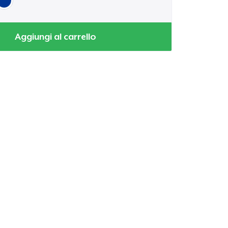
Aggiungi al carrello
 tuo carrello
Qtà
omprare