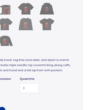
-ply hood, tag-free neck label, and dyed-to-match
ludes triple-needle top coverstitching along cuffs,
s and hood and a full-zip front with pockets.
ensione:
Quantità: