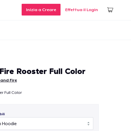
Inizia a Creare
Effettua il Login
Fire Rooster Full Color
 and Fire
er Full Color
ili