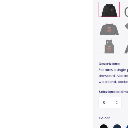
Descrizione:
Features a single
drawcord. Also inc
waistband, pocket
Seleziona la dim
Colori: