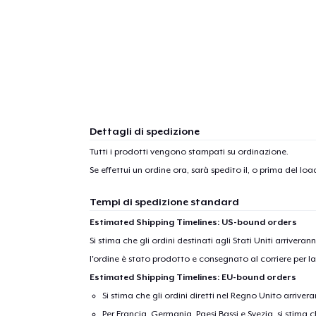
1
artic
Dettagli di spedizione
Tutti i prodotti vengono stampati su ordinazione.
Se effettui un ordine ora, sarà spedito il, o prima del
load
Tempi di spedizione standard
Estimated Shipping Timelines: US-bound orders
Si stima che gli ordini destinati agli Stati Uniti arrivera
l'ordine è stato prodotto e consegnato al corriere per l
Estimated Shipping Timelines: EU-bound orders
Si stima che gli ordini diretti nel Regno Unito arriver
Per Francia, Germania, Paesi Bassi e Svezia, si stima ch