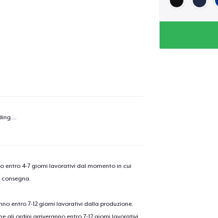
olo aggiunto al
carrello
Vai al
Procedi alla Pagina di
Continua a C
ing...
.
Pagamento
Unisex Full Zip Hoodie
nno entro 4-7 giorni lavorativi dal momento in cui
a consegna.
Black Mug
anno entro 7-12 giorni lavorativi dalla produzione.
e gli ordini arriveranno entro 7-12 giorni lavorativi