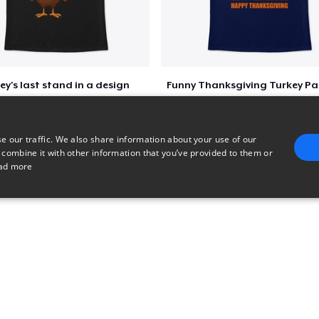
ey's last stand in a design
$26
$23
e our traffic. We also share information about your use of our
 combine it with other information that you’ve provided to them or
ad more
E
TARGETING
FUNCTIONALITY
UNCLASSIFIED
trictly necessary
Performance
Targeting
Functionality
Unclassified
uch as user login and account management. The website cannot be used properly without 
n
Description