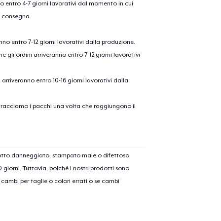
nno entro 4-7 giorni lavorativi dal momento in cui
a consegna.
anno entro 7-12 giorni lavorativi dalla produzione.
e gli ordini arriveranno entro 7-12 giorni lavorativi
ni arriveranno entro 10-16 giorni lavorativi dalla
on tracciamo i pacchi una volta che raggiungono il
dotto danneggiato, stampato male o difettoso,
30 giorni. Tuttavia, poiché i nostri prodotti sono
cambi per taglie o colori errati o se cambi