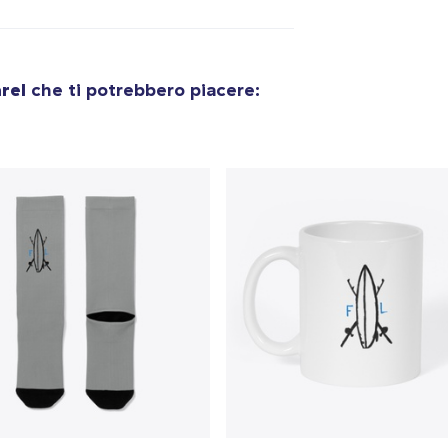
olo aggiunto al
carrello
Vai al
rel
che ti potrebbero piacere:
Procedi alla Pagina di
Continua a C
Pagamento
Classic Crew Neck T-Shirt
19,00 USD
Comfort Tee
20,00 USD
Unisex Classic Crewneck Sweatshirt
27,00 USD
Women's Classic Tee