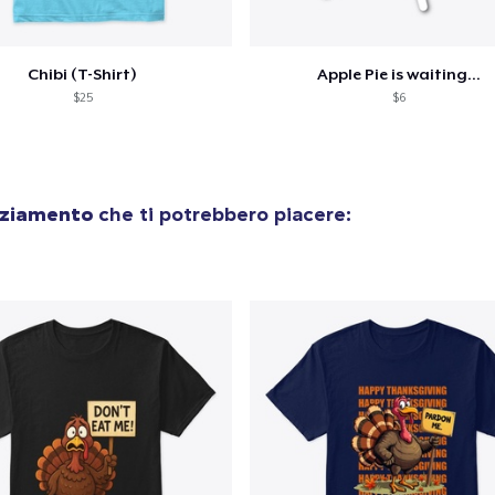
Chibi (T-Shirt)
Apple Pie is waiting...
$25
$6
aziamento
che ti potrebbero piacere: