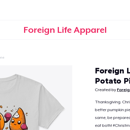
Foreign Life Apparel
one
Continua
Foreign 
Potato P
Created by
Foreig
Thanksgiving. Chri
better pumpkin pie
same, be prepared t
eat both! #Christm