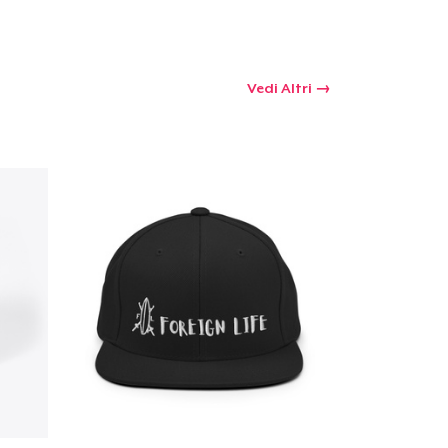
 tuo carrello
Qtà
Vedi Altri
omprare