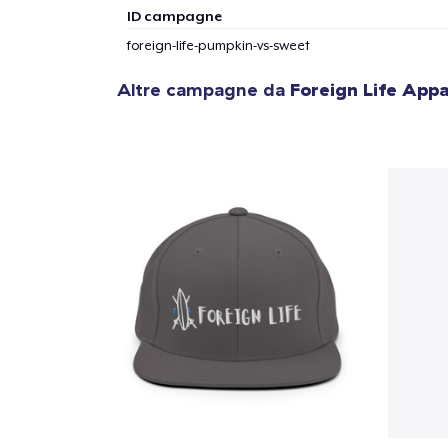
1
artic
ID campagne
foreign-life-pumpkin-vs-sweet
Altre campagne da
Foreign Life Appa