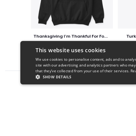
Thanksgiving I'm Thankful For Football
Turk
$41
This website uses cookies
We use cookies to personalise content, ads and to analys
site with our advertising and analytics partners who may
that they’ve collected from your use of their services.
Re
SHOW DETAILS
Report this product
STRICTLY NECESSARY
PERFORMANC
S
Strictly necessary cookies allow core website functionality s
Name
Provider
/
Domain
Expiratio