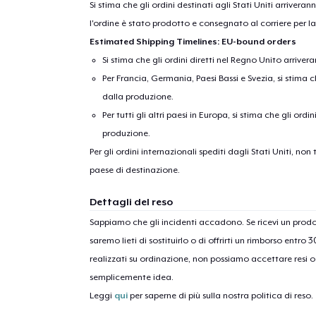
Si stima che gli ordini destinati agli Stati Uniti arrivera
l'ordine è stato prodotto e consegnato al corriere per l
Estimated Shipping Timelines: EU-bound orders
Si stima che gli ordini diretti nel Regno Unito arriver
Per Francia, Germania, Paesi Bassi e Svezia, si stima ch
dalla produzione.
Per tutti gli altri paesi in Europa, si stima che gli ordi
produzione.
Per gli ordini internazionali spediti dagli Stati Uniti, n
paese di destinazione.
Dettagli del reso
Sappiamo che gli incidenti accadono. Se ricevi un pro
saremo lieti di sostituirlo o di offrirti un rimborso entro 
realizzati su ordinazione, non possiamo accettare resi o 
semplicemente idea.
Leggi
qui
per saperne di più sulla nostra politica di reso.