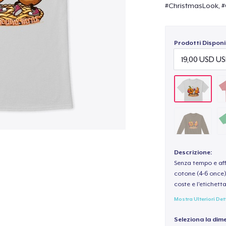
#ChristmasLook, #
Prodotti Disponib
Descrizione:
Senza tempo e aff
cotone (4-6 once) 
coste e l'etichett
Mostra Ulteriori Det
Seleziona la dim