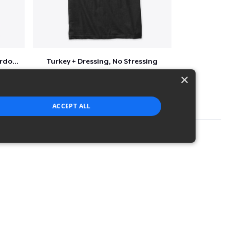
Funny Thanksgiving Turkey Pardon Tee
Turkey + Dressing, No Stressing
$36
×
ACCEPT ALL
strictly necessary cookies.