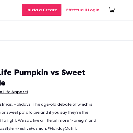
Inizia a Creare
Effettua il Login
Life Pumpkin vs Sweet
ie
n Life Apparel
stmas. Holidays. The age-old debate of which is
 or sweet potato pie and if you say they're the
o fight. We say, live a little bit more "Foreign" and
asStyle, #FestiveFashion, #HolidayOutfit,