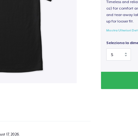
Timeless and reli
oz) for comfort an
and tear-away label
up for looser fit.
Mostra Ulteriori Det
Seleziona la dim
st 17, 2026
.