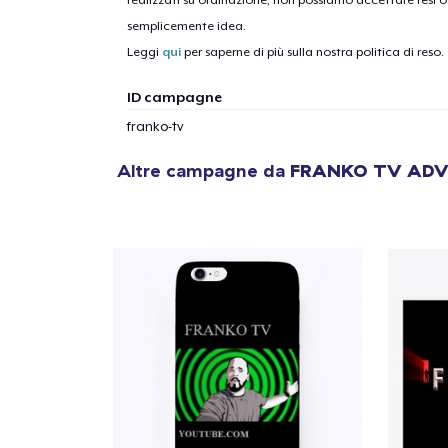
realizzati su ordinazione, non possiamo accettare resi o 
semplicemente idea.
1
artic
Leggi
qui
per saperne di più sulla nostra politica di reso.
ID campagne
franko-tv
Altre campagne da
FRANKO TV ADV