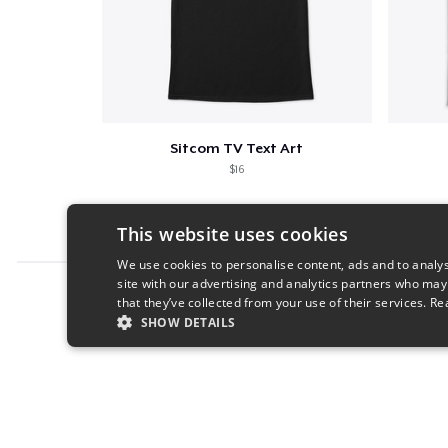
Sitcom TV Text Art
$16
This website uses cookies
We use cookies to personalise content, ads and to analys
site with our advertising and analytics partners who may
Report this product
that they’ve collected from your use of their services.
Re
SHOW DETAILS
STRICTLY NECESSARY
PERFORMANC
S