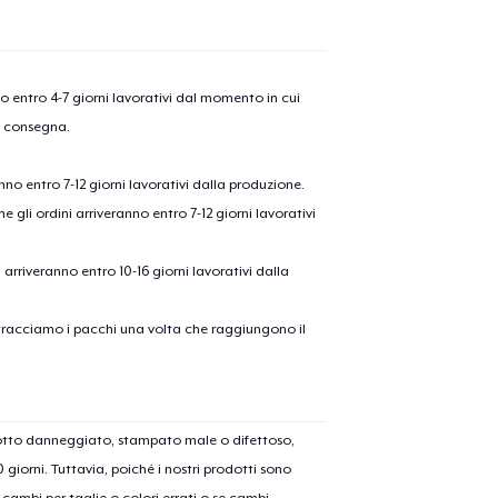
nno entro 4-7 giorni lavorativi dal momento in cui
a consegna.
anno entro 7-12 giorni lavorativi dalla produzione.
e gli ordini arriveranno entro 7-12 giorni lavorativi
ni arriveranno entro 10-16 giorni lavorativi dalla
on tracciamo i pacchi una volta che raggiungono il
dotto danneggiato, stampato male o difettoso,
30 giorni. Tuttavia, poiché i nostri prodotti sono