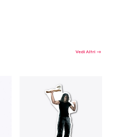
 tuo carrello
Qtà
Vedi Altri
omprare