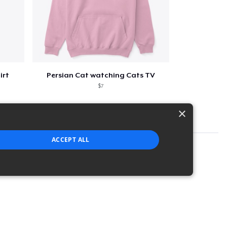
irt
Persian Cat watching Cats TV
$7
×
ACCEPT ALL