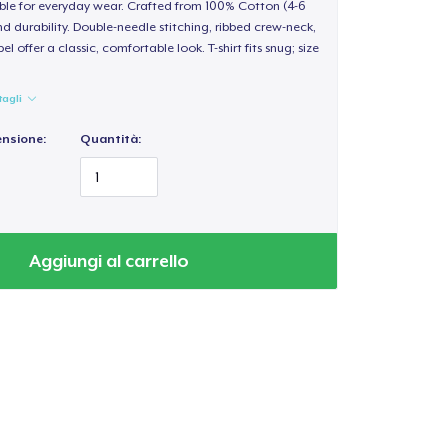
able for everyday wear. Crafted from 100% Cotton (4-6
d durability. Double-needle stitching, ribbed crew-neck,
 offer a classic, comfortable look. T-shirt fits snug; size
tagli
ensione:
Quantità:
Aggiungi al carrello