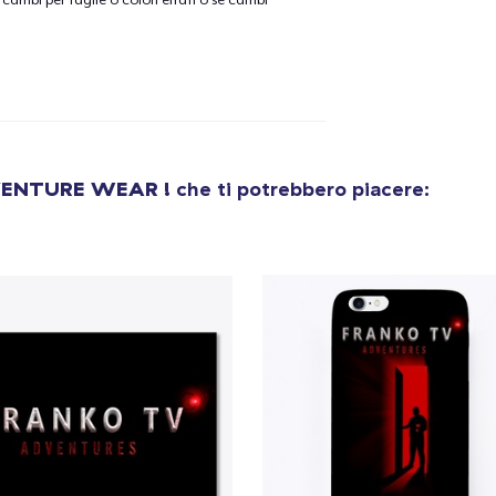
cambi per taglie o colori errati o se cambi
olo aggiunto al
carrello
Vai al
ENTURE WEAR !
che ti potrebbero piacere:
Procedi alla Pagina di
Continua a C
Pagamento