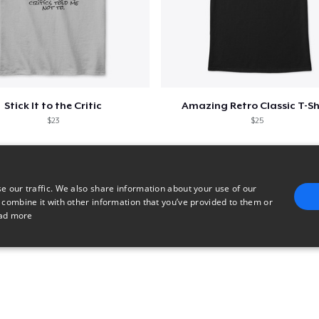
Stick It to the Critic
Amazing Retro Classic T-Sh
$23
$25
e our traffic. We also share information about your use of our
 combine it with other information that you’ve provided to them or
ad more
E
TARGETING
FUNCTIONALITY
UNCLASSIFIED
trictly necessary
Performance
Targeting
Functionality
Unclassified