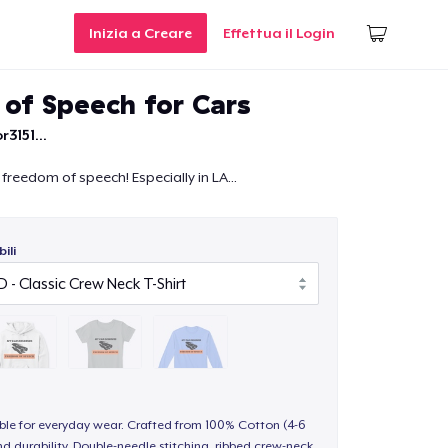
Inizia a Creare
Effettua il Login
of Speech for Cars
r3151...
freedom of speech! Especially in LA...
ili
able for everyday wear. Crafted from 100% Cotton (4-6
d durability. Double-needle stitching, ribbed crew-neck,