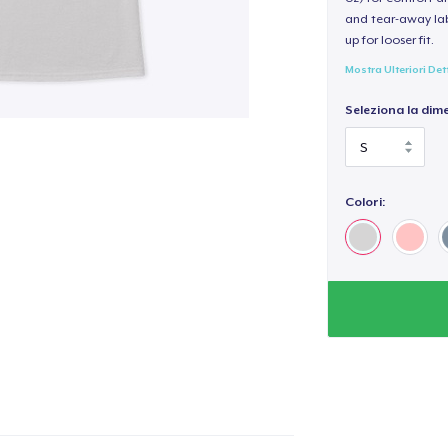
and tear-away label
up for looser fit.
Mostra Ulteriori Det
Seleziona la dim
Colori:
olo aggiunto al
carrello