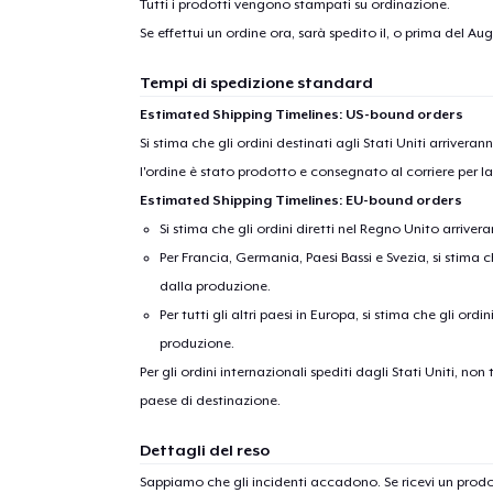
Tutti i prodotti vengono stampati su ordinazione.
Se effettui un ordine ora, sarà spedito il, o prima del
Augu
Tempi di spedizione standard
Estimated Shipping Timelines: US-bound orders
Si stima che gli ordini destinati agli Stati Uniti arrivera
l'ordine è stato prodotto e consegnato al corriere per l
Estimated Shipping Timelines: EU-bound orders
Si stima che gli ordini diretti nel Regno Unito arriver
Per Francia, Germania, Paesi Bassi e Svezia, si stima ch
dalla produzione.
Per tutti gli altri paesi in Europa, si stima che gli ordi
produzione.
Per gli ordini internazionali spediti dagli Stati Uniti, n
paese di destinazione.
Dettagli del reso
Sappiamo che gli incidenti accadono. Se ricevi un pro