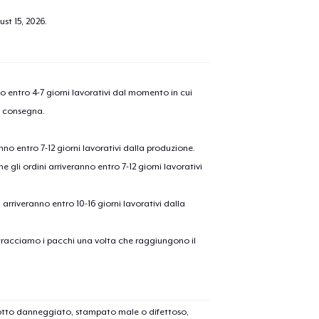
Vai al
st 15, 2026
.
Procedi alla Pagina di
nno entro 4-7 giorni lavorativi dal momento in cui
Continua a C
Pagamento
a consegna.
Classic Crew Neck T-Shirt
anno entro 7-12 giorni lavorativi dalla produzione.
21,99 USD
e gli ordini arriveranno entro 7-12 giorni lavorativi
Unisex Classic Pullover Hoodie
ni arriveranno entro 10-16 giorni lavorativi dalla
38,99 USD
on tracciamo i pacchi una volta che raggiungono il
Women's Comfort Tee
22,99 USD
Classic Long Sleeve Tee
dotto danneggiato, stampato male o difettoso,