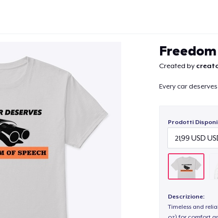
Freedom 
Created by
creato
Every car deserves 
Continua
Prodotti Disponib
Descrizione:
Timeless and reli
oz) for comfort an