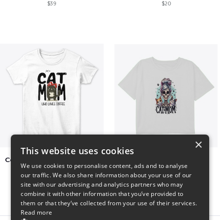
$39
$20
×
This website uses cookies
Cat Mom Who Loves Coffee
cat super mom
We use cookies to personalise content, ads and to analyse
$20
$27
our traffic. We also share information about your use of our
site with our advertising and analytics partners who may
combine it with other information that you’ve provided to
them or that they’ve collected from your use of their services.
Read more