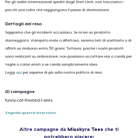
Per gli ordini internazionali spediti dagli Stati Uniti, non tracciamo i
pacchi una volta che raggiungono il paese di destinazione.
Dettagli del reso
Sappiamo che gli incidenti accadono. Se ricevi un prodotto
danneggiato, stampato male o difettoso, saremo lieti di sostituirlo o di
offrirti un rimborso entro 30 giorni. Tuttavia, poiché i nostri prodotti
sono realizzati su ordinazione, non possiamo accettare resi o cambi per
taglie o colori errati o se cambi semplicemente idea.
Leggi
qui
per saperne di più sulla nostra politica di reso.
ID campagne
funny-cat-themed-t-shirs
Segnala questa inserzione
Altre campagne da
Misskyra Tees
che ti
potrebbero piacere: