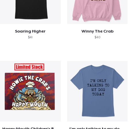
Soaring Higher
Winny The Crab
$41
$40
Happy Mouth Children's Book
I'm only talking to my dog today