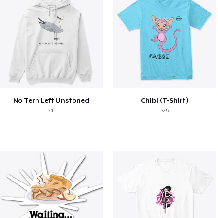
No Tern Left Unstoned
Chibi (T-Shirt)
$41
$25