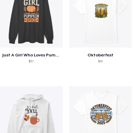
Just A Girl Who Loves Pumpkin Spice
Oktoberfest
$37
$41