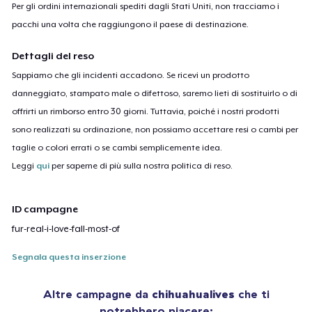
Per gli ordini internazionali spediti dagli Stati Uniti, non tracciamo i
pacchi una volta che raggiungono il paese di destinazione.
Dettagli del reso
Sappiamo che gli incidenti accadono. Se ricevi un prodotto
danneggiato, stampato male o difettoso, saremo lieti di sostituirlo o di
offrirti un rimborso entro 30 giorni. Tuttavia, poiché i nostri prodotti
sono realizzati su ordinazione, non possiamo accettare resi o cambi per
taglie o colori errati o se cambi semplicemente idea.
Leggi
qui
per saperne di più sulla nostra politica di reso.
ID campagne
fur-real-i-love-fall-most-of
Segnala questa inserzione
Altre campagne da
chihuahualives
che ti
potrebbero piacere: