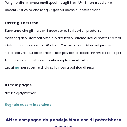
Per gli ordini internazionali spediti dagli Stati Uniti, non tracciamo i
pacchi una volta che raggiungono il paese di destinazione.
Dettagli del reso
Sappiamo che gli incidenti accadono. Se ricevi un prodotto
danneggiato, stampato male o difettoso, saremo lieti di sostituirlo o di
offrirti un rimborso entro 30 giorni. Tuttavia, poiché i nostri prodotti
sono realizzati su ordinazione, non possiamo accettare resi o cambi per
taglie o colori errati o se cambi semplicemente idea.
Leggi
qui
per saperne di più sulla nostra politica di reso.
ID campagne
future-gay-father
Segnala questa inserzione
Altre campagne da
pendejo time
che ti potrebbero
piacere: