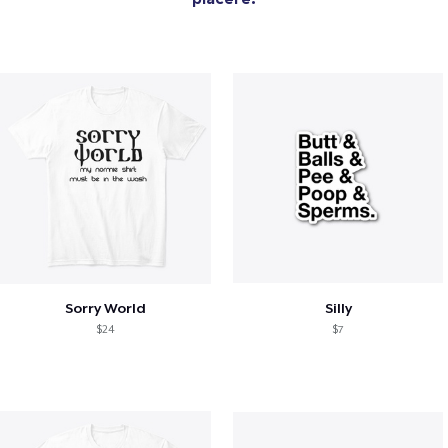
Sorry World
Silly
$24
$7