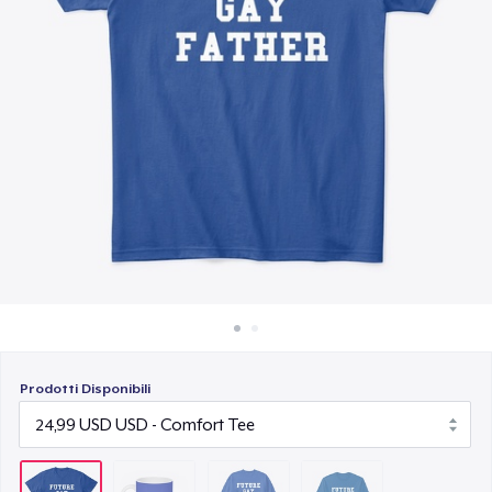
Come funziona
32,99 USD
Vendi ovunque
Classic Long Sleeve Tee
Vendi qualsiasi cosa
29,99 USD
Prodotti Disponibili