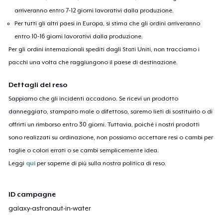
arriveranno entro 7-12 giorni lavorativi dalla produzione.
Per tutti gli altri paesi in Europa, si stima che gli ordini arriveranno
entro 10-16 giorni lavorativi dalla produzione.
Per gli ordini internazionali spediti dagli Stati Uniti, non tracciamo i
pacchi una volta che raggiungono il paese di destinazione.
Dettagli del reso
Sappiamo che gli incidenti accadono. Se ricevi un prodotto
danneggiato, stampato male o difettoso, saremo lieti di sostituirlo o di
offrirti un rimborso entro 30 giorni. Tuttavia, poiché i nostri prodotti
sono realizzati su ordinazione, non possiamo accettare resi o cambi per
taglie o colori errati o se cambi semplicemente idea.
Leggi
qui
per saperne di più sulla nostra politica di reso.
ID campagne
galaxy-astronaut-in-water