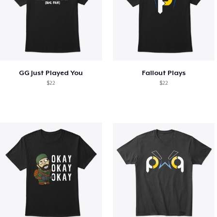
GG Just Played You
Fallout Plays
$22
$22