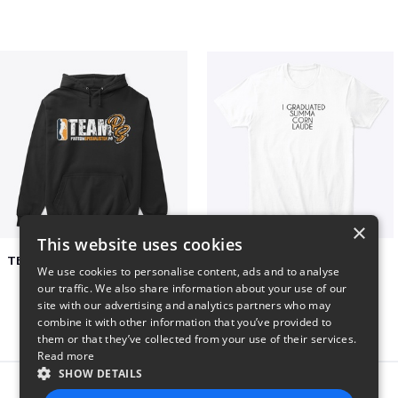
×
This website uses cookies
TEAM PS APPAREL COLLECTION
Summa Corn Laude
We use cookies to personalise content, ads and to analyse
$50
$26
our traffic. We also share information about your use of our
site with our advertising and analytics partners who may
combine it with other information that you’ve provided to
them or that they’ve collected from your use of their services.
Read more
SHOW DETAILS
Report this product