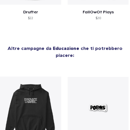
Drufter
FallOwOt Plays
$22
$20
Altre campagne da
Educazione
che ti potrebbero
piacere: