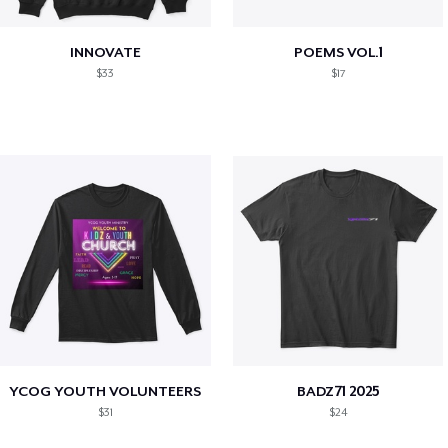
INNOVATE
POEMS VOL.1
$33
$17
YCOG YOUTH VOLUNTEERS
BADZ71 2025
$31
$24