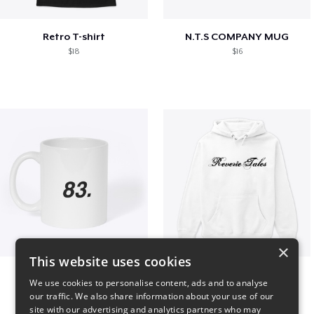
Retro T-shirt
N.T.S COMPANY MUG
$18
$16
×
This website uses cookies
King 83. Pennii Mug
Reverie Tales
We use cookies to personalise content, ads and to analyse
$16
$35
our traffic. We also share information about your use of our
site with our advertising and analytics partners who may