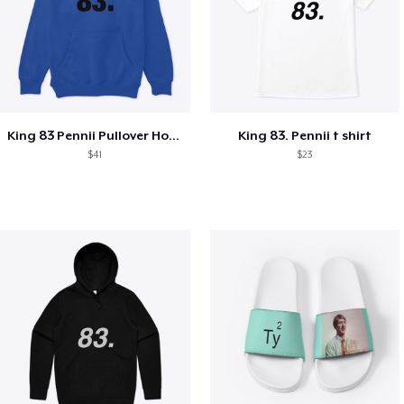
King 83 Pennii Pullover Hoodie
King 83. Pennii t shirt
$41
$23