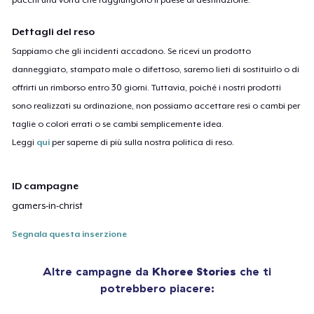
Dettagli del reso
Sappiamo che gli incidenti accadono. Se ricevi un prodotto
danneggiato, stampato male o difettoso, saremo lieti di sostituirlo o di
offrirti un rimborso entro 30 giorni. Tuttavia, poiché i nostri prodotti
sono realizzati su ordinazione, non possiamo accettare resi o cambi per
taglie o colori errati o se cambi semplicemente idea.
Leggi
qui
per saperne di più sulla nostra politica di reso.
ID campagne
gamers-in-christ
Segnala questa inserzione
Altre campagne da
Khoree Stories
che ti
potrebbero piacere: