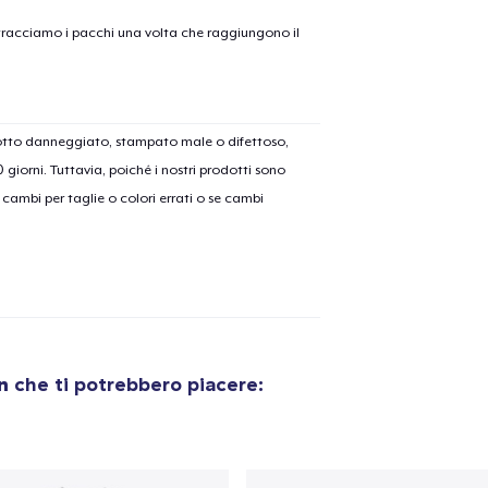
on tracciamo i pacchi una volta che raggiungono il
dotto danneggiato, stampato male o difettoso,
30 giorni. Tuttavia, poiché i nostri prodotti sono
cambi per taglie o colori errati o se cambi
on
che ti potrebbero piacere:
olo aggiunto al
carrello
Vai al