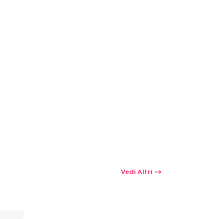
Vedi Altri
 tuo carrello
Qtà