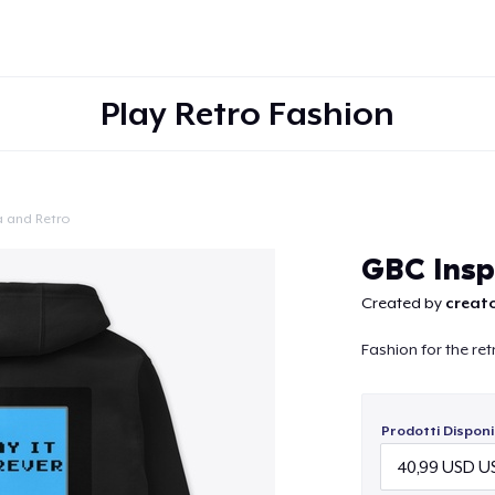
Play Retro Fashion
a and Retro
Continua
GBC Insp
Created by
creato
Fashion for the re
Prodotti Disponib