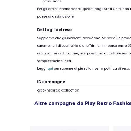
produzione.
Per gli ordini internazionali spediti dagli Stati Uniti, n
paese di destinazione.
Dettagli del reso
Sappiamo che gli incidenti accadono. Se ricevi un pro
saremo lieti di sostituirlo o di offrirti un rimborso entro 
realizzati su ordinazione, non possiamo accettare resi o 
semplicemente idea.
Leggi
qui
per saperne di più sulla nostra politica di reso.
ID campagne
gbc-inspired-collection
Altre campagne da
Play Retro Fashi
1
artic