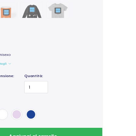
nisexo
tagli
ensione:
Quantità: