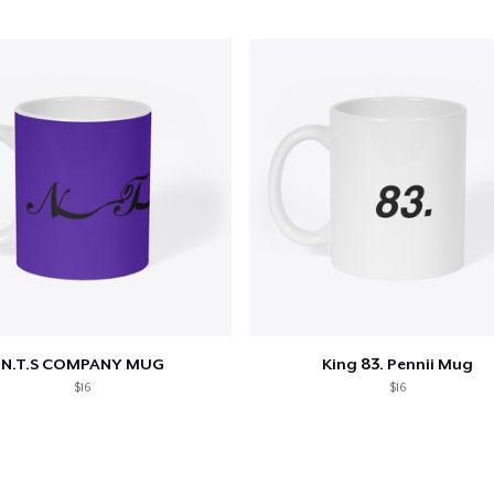
24,99 USD
N.T.S COMPANY MUG
King 83. Pennii Mug
$16
$16