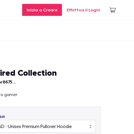
Inizia a Creare
Effettua il Login
ired Collection
r8675...
tro gamer
ili