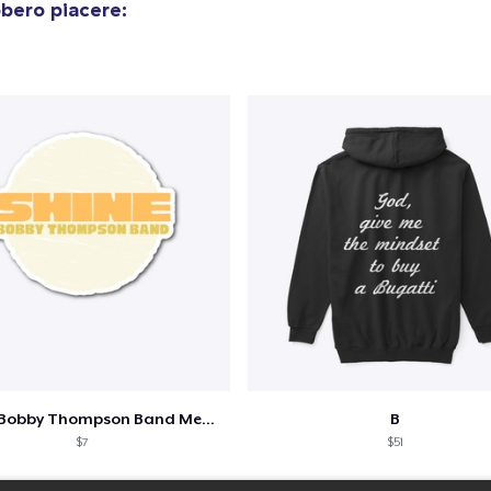
bero piacere:
Shine - Bobby Thompson Band Merch
B
$7
$51