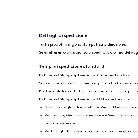
Dettagli di spedizione
Tutti i prodotti vengono stampati su ordinazione.
Se effettui un ordine ora, sarà spedito il, o prima del
Augu
Tempi di spedizione standard
Estimated Shipping Timelines: US-bound orders
Si stima che gli ordini destinati agli Stati Uniti arrivera
l'ordine è stato prodotto e consegnato al corriere per l
Estimated Shipping Timelines: EU-bound orders
Si stima che gli ordini diretti nel Regno Unito arriver
Per Francia, Germania, Paesi Bassi e Svezia, si stima ch
dalla produzione.
Per tutti gli altri paesi in Europa, si stima che gli ordi