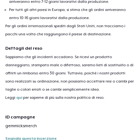
arriveranno entro 7-12 giorni lavorativi dalla produzione.
Per tutti gli altri paesi in Europa, si stima che gli ordini arriveranno
entro 10-16 giorni lavorativi dalla produzione.
Per gli ordini internazionali spediti dagli Stati Uniti, non tracciamo i
pacchi una volta che raggiungono il paese di destinazione.
Dettagli del reso
Sappiamo che gli incidenti accadono. Se ricevi un prodotto
danneggiato, stampato male o difettoso, saremo lieti di sostituirlo o di
offrirti un rimborso entro 30 giorni. Tuttavia, poiché i nostri prodotti
sono realizzati su ordinazione, non possiamo accettare resi o cambi per
taglie o colori errati o se cambi semplicemente idea.
Leggi
qui
per saperne di più sulla nostra politica di reso.
ID campagne
gemmicksmerch
Segnala questa inserzione