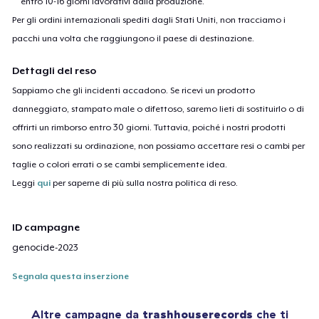
entro 10-16 giorni lavorativi dalla produzione.
Per gli ordini internazionali spediti dagli Stati Uniti, non tracciamo i
pacchi una volta che raggiungono il paese di destinazione.
Dettagli del reso
Sappiamo che gli incidenti accadono. Se ricevi un prodotto
danneggiato, stampato male o difettoso, saremo lieti di sostituirlo o di
offrirti un rimborso entro 30 giorni. Tuttavia, poiché i nostri prodotti
sono realizzati su ordinazione, non possiamo accettare resi o cambi per
taglie o colori errati o se cambi semplicemente idea.
Leggi
qui
per saperne di più sulla nostra politica di reso.
ID campagne
genocide-2023
Segnala questa inserzione
Altre campagne da
trashhouserecords
che ti