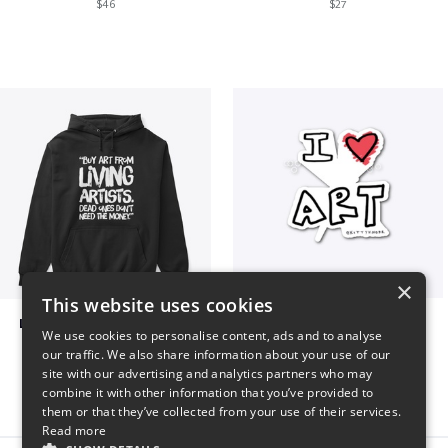
$46
$27
×
This website uses cookies
Living Artists and Money
art love
We use cookies to personalise content, ads and to analyse
$41
$7
our traffic. We also share information about your use of our
site with our advertising and analytics partners who may
combine it with other information that you’ve provided to
them or that they’ve collected from your use of their services.
Read more