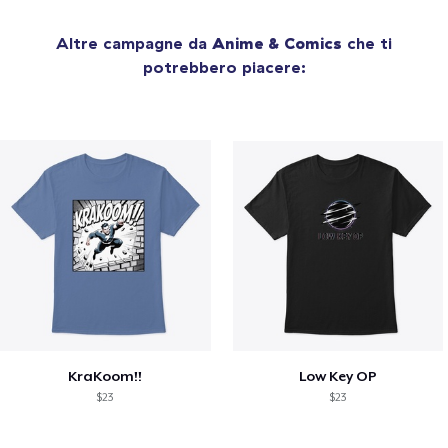
Altre campagne da
Anime & Comics
che ti
potrebbero piacere:
KraKoom!!
Low Key OP
$23
$23