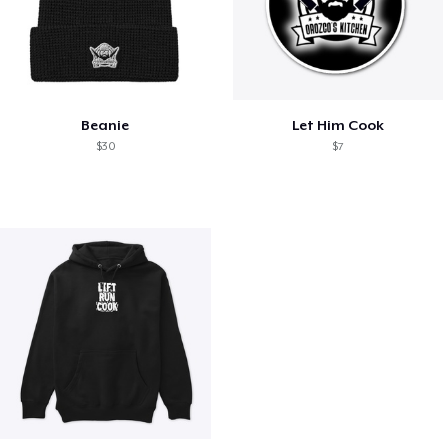
Beanie
Let Him Cook
$30
$7