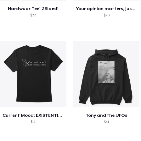
Nardwuar Tee! 2 Sided!
Your opinion matters, Just not to me!
$22
$20
Current Mood: EXISTENTIAL CRISIS
Tony and the UFOs
$14
$41