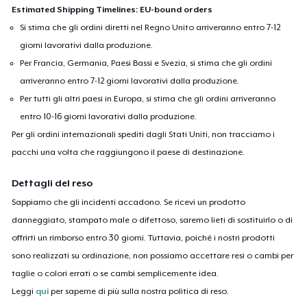
Estimated Shipping Timelines: EU-bound orders
Si stima che gli ordini diretti nel Regno Unito arriveranno entro 7-12
giorni lavorativi dalla produzione.
Per Francia, Germania, Paesi Bassi e Svezia, si stima che gli ordini
arriveranno entro 7-12 giorni lavorativi dalla produzione.
Per tutti gli altri paesi in Europa, si stima che gli ordini arriveranno
entro 10-16 giorni lavorativi dalla produzione.
Per gli ordini internazionali spediti dagli Stati Uniti, non tracciamo i
pacchi una volta che raggiungono il paese di destinazione.
Dettagli del reso
Sappiamo che gli incidenti accadono. Se ricevi un prodotto
danneggiato, stampato male o difettoso, saremo lieti di sostituirlo o di
offrirti un rimborso entro 30 giorni. Tuttavia, poiché i nostri prodotti
sono realizzati su ordinazione, non possiamo accettare resi o cambi per
taglie o colori errati o se cambi semplicemente idea.
Leggi
qui
per saperne di più sulla nostra politica di reso.