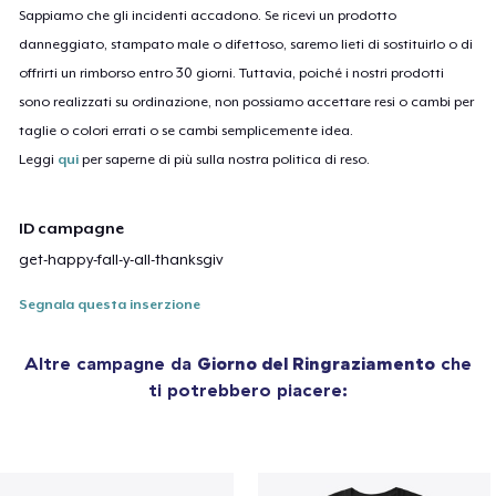
Sappiamo che gli incidenti accadono. Se ricevi un prodotto
danneggiato, stampato male o difettoso, saremo lieti di sostituirlo o di
offrirti un rimborso entro 30 giorni. Tuttavia, poiché i nostri prodotti
sono realizzati su ordinazione, non possiamo accettare resi o cambi per
taglie o colori errati o se cambi semplicemente idea.
Leggi
qui
per saperne di più sulla nostra politica di reso.
ID campagne
get-happy-fall-y-all-thanksgiv
Segnala questa inserzione
Altre campagne da
Giorno del Ringraziamento
che
ti potrebbero piacere: