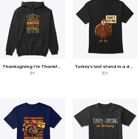
Thanksgiving I'm Thankful For Football
Turkey's last stand in a design
$41
$26