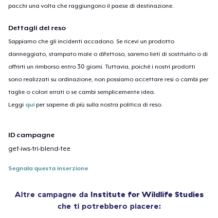
pacchi una volta che raggiungono il paese di destinazione.
Dettagli del reso
Sappiamo che gli incidenti accadono. Se ricevi un prodotto
danneggiato, stampato male o difettoso, saremo lieti di sostituirlo o di
offrirti un rimborso entro 30 giorni. Tuttavia, poiché i nostri prodotti
sono realizzati su ordinazione, non possiamo accettare resi o cambi per
taglie o colori errati o se cambi semplicemente idea.
Leggi
qui
per saperne di più sulla nostra politica di reso.
ID campagne
get-iws-tri-blend-tee
Segnala questa inserzione
Altre campagne da
Institute for Wildlife Studies
che ti potrebbero piacere: