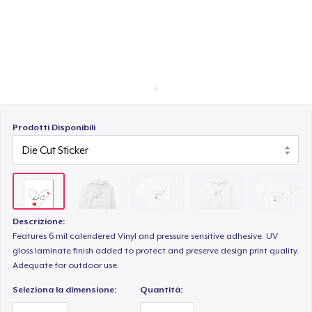
Come funziona
Vendi ovunque
Unisex Premium Pullover Hoodie
Vendi qualsiasi cosa
Comfort Tee
Prodotti Disponibili
Mug
Women's Classic Tee
Descrizione:
Features 6 mil calendered Vinyl and pressure sensitive adhesive. UV
gloss laminate finish added to protect and preserve design print quality.
Next Level 3600 | Premium Ring-Spun Cotton T-Shirt
Adequate for outdoor use.
Seleziona la dimensione:
Quantità: