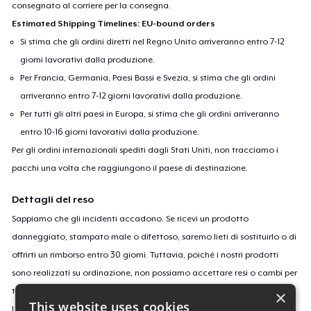
consegnato al corriere per la consegna.
Estimated Shipping Timelines: EU-bound orders
Si stima che gli ordini diretti nel Regno Unito arriveranno entro 7-12
giorni lavorativi dalla produzione.
Per Francia, Germania, Paesi Bassi e Svezia, si stima che gli ordini
arriveranno entro 7-12 giorni lavorativi dalla produzione.
Per tutti gli altri paesi in Europa, si stima che gli ordini arriveranno
entro 10-16 giorni lavorativi dalla produzione.
Per gli ordini internazionali spediti dagli Stati Uniti, non tracciamo i
pacchi una volta che raggiungono il paese di destinazione.
Dettagli del reso
Sappiamo che gli incidenti accadono. Se ricevi un prodotto
danneggiato, stampato male o difettoso, saremo lieti di sostituirlo o di
offrirti un rimborso entro 30 giorni. Tuttavia, poiché i nostri prodotti
sono realizzati su ordinazione, non possiamo accettare resi o cambi per
taglie o colori errati o se cambi semplicemente idea.
×
This website uses cookies
Leggi
qui
per saperne di più sulla nostra politica di reso.