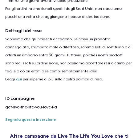
entro 10-16 giorni lavorativi dalla produzione.
Per gli ordini internazionali spediti dagli Stati Uniti, non tracciamo i
pacchi una volta che raggiungono il paese di destinazione.
Dettagli del reso
Sappiamo che gli incidenti accadono. Se ricevi un prodotto
danneggiato, stampato male o difettoso, saremo lieti di sostituirlo o di
offrirti un rimborso entro 30 giorni. Tuttavia, poiché i nostri prodotti
sono realizzati su ordinazione, non possiamo accettare resi o cambi per
taglie o colori errati o se cambi semplicemente idea.
Leggi
qui
per saperne di più sulla nostra politica di reso.
ID campagne
get-live-the-life-you-love-i-a
Segnala questa inserzione
Altre campagne da
Live The Life You Love
che ti