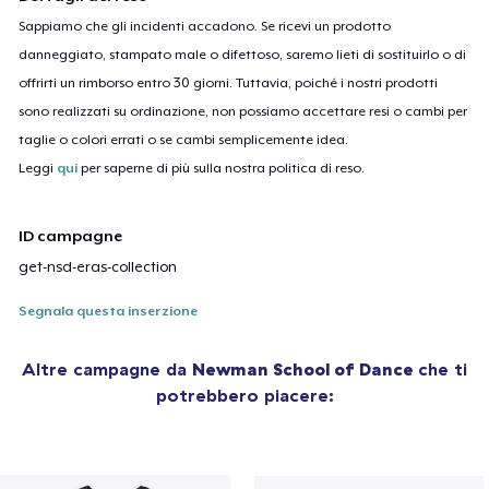
Sappiamo che gli incidenti accadono. Se ricevi un prodotto
danneggiato, stampato male o difettoso, saremo lieti di sostituirlo o di
offrirti un rimborso entro 30 giorni. Tuttavia, poiché i nostri prodotti
sono realizzati su ordinazione, non possiamo accettare resi o cambi per
taglie o colori errati o se cambi semplicemente idea.
Leggi
qui
per saperne di più sulla nostra politica di reso.
ID campagne
get-nsd-eras-collection
Segnala questa inserzione
Altre campagne da
Newman School of Dance
che ti
potrebbero piacere: