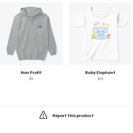
Non Profit
Baby Elephant
$51
$28
Report this product