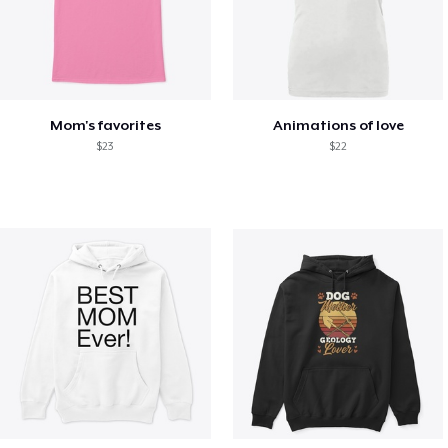
Mom's favorites
Animations of love
$23
$22