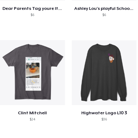
Dear Parents Tag youre It Love Teachers
Ashley Lou's playful School🏠 Collection
$6
$6
Clint Mitchell
Highwater Logo L10 3
$24
$36