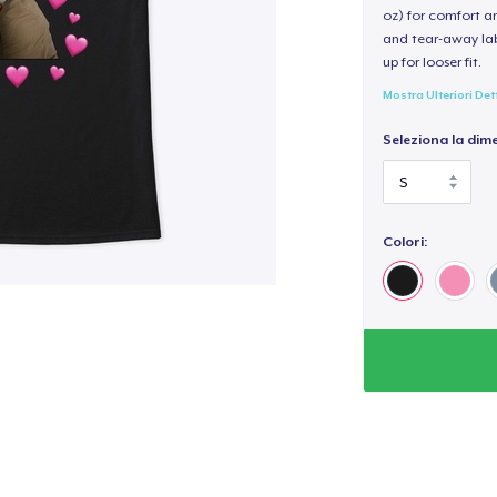
oz) for comfort an
and tear-away label
up for looser fit.
Mostra Ulteriori Det
Seleziona la dim
Colori: