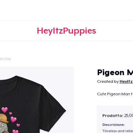
HeyItzPuppies
e's Day
Continua
Pigeon 
Created by
HeyIt
Cute Pigeon Man t-
Prodotto:
25,0
Descrizione:
Timeless and reli