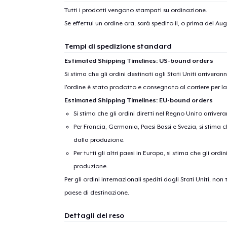
1
artic
Tutti i prodotti vengono stampati su ordinazione.
Se effettui un ordine ora, sarà spedito il, o prima del
Augu
Tempi di spedizione standard
Estimated Shipping Timelines: US-bound orders
Si stima che gli ordini destinati agli Stati Uniti arrivera
l'ordine è stato prodotto e consegnato al corriere per l
Estimated Shipping Timelines: EU-bound orders
Si stima che gli ordini diretti nel Regno Unito arriver
Per Francia, Germania, Paesi Bassi e Svezia, si stima ch
dalla produzione.
Per tutti gli altri paesi in Europa, si stima che gli ordi
produzione.
Per gli ordini internazionali spediti dagli Stati Uniti, n
paese di destinazione.
Dettagli del reso