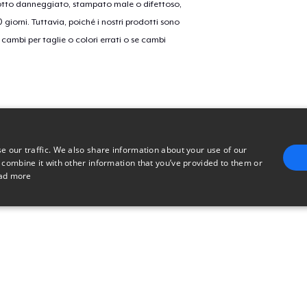
dotto danneggiato, stampato male o difettoso,
30 giorni. Tuttavia, poiché i nostri prodotti sono
cambi per taglie o colori errati o se cambi
e our traffic. We also share information about your use of our
 combine it with other information that you’ve provided to them or
ad more
E
TARGETING
FUNCTIONALITY
UNCLASSIFIED
trictly necessary
Performance
Targeting
Functionality
Unclassified
uch as user login and account management. The website cannot be used properly without 