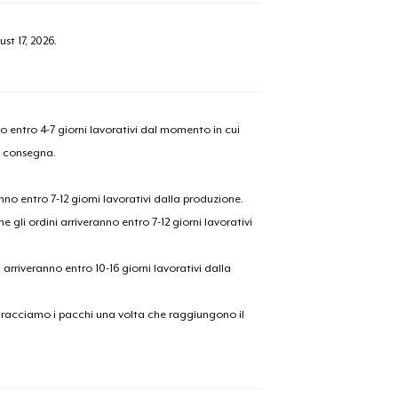
olo aggiunto al
carrello
Vai al
st 17, 2026
.
Procedi alla Pagina di
nno entro 4-7 giorni lavorativi dal momento in cui
Continua a C
a consegna.
Pagamento
anno entro 7-12 giorni lavorativi dalla produzione.
e gli ordini arriveranno entro 7-12 giorni lavorativi
ni arriveranno entro 10-16 giorni lavorativi dalla
on tracciamo i pacchi una volta che raggiungono il