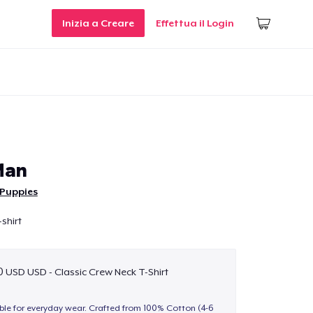
Inizia a Creare
Effettua il Login
Man
zPuppies
shirt
0 USD USD - Classic Crew Neck T-Shirt
able for everyday wear. Crafted from 100% Cotton (4-6