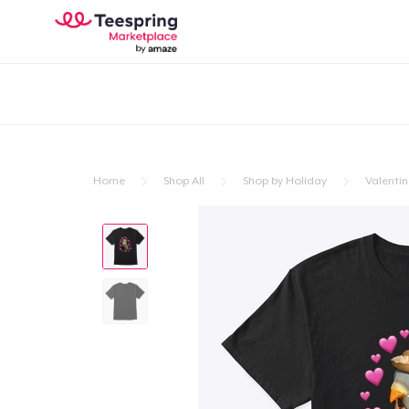
Home
Shop All
Shop by Holiday
Valentin