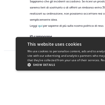
Sappiamo che gli incidenti accadono. Se ricevi un pro
saremo lieti di sostituirlo o di offrirti un rimborso entro 
realizzati su ordinazione, non possiamo accettare resi o 
semplicemente idea.
Leggi
qui
per saperne di più sulla nostra politica di reso.
ID campagne
This website uses cookies
get-pigeon-man
We use cookies to personalise content, ads and to analys
site with our advertising and analytics partners who may
Report this product
that they’ve collected from your use of their services.
Re
SHOW DETAILS
STRICTLY NECESSARY
PERFORMANC
S
Strictly necessary cookies allow core website functionality s