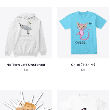
No Tern Left Unstoned
Chibi (T-Shirt)
$41
$25