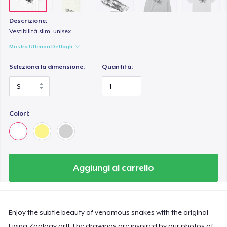
Women's Comfort Tee
25,99 USD
Descrizione:
Vestibilità slim, unisex
Classic Long Sleeve Tee
Mostra Ulteriori Dettagli
28,99 USD
Seleziona la dimensione:
Quantità:
Colori:
Aggiungi al carrello
Enjoy the subtle beauty of venomous snakes with the original
Living Zoology art! The drawings are inspired by our photos of