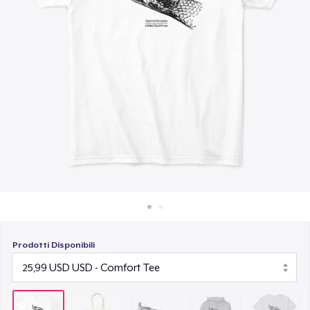
Come funziona
7,99 USD
Vendi ovunque
Unisex Classic Pullover Hoodie
Vendi qualsiasi cosa
41,99 USD
Classic Crew Neck T-Shirt
24,99 USD
Unisex Premium Pullover Hoodie
47,99 USD
Women's Maple Tee
28,99 USD
Prodotti Disponibili
Mug
15,99 USD