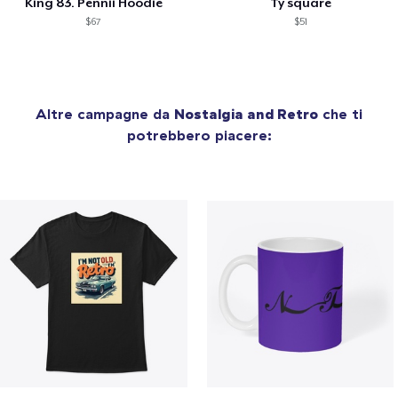
King 83. Pennii Hoodie
Ty square
$67
$51
Altre campagne da
Nostalgia and Retro
che ti
potrebbero piacere: