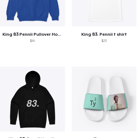
King 83 Pennii Pullover Hoodie
King 83. Pennii t shirt
$41
$23