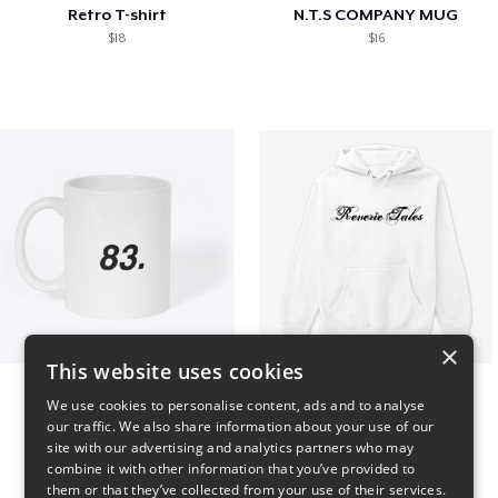
Retro T-shirt
N.T.S COMPANY MUG
$18
$16
×
This website uses cookies
King 83. Pennii Mug
Reverie Tales
We use cookies to personalise content, ads and to analyse
$16
$35
our traffic. We also share information about your use of our
site with our advertising and analytics partners who may
combine it with other information that you’ve provided to
them or that they’ve collected from your use of their services.