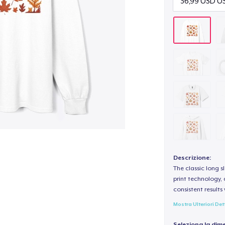
Descrizione:
The classic long 
print technology, d
consistent results
Mostra Ulteriori Det
Seleziona la dim