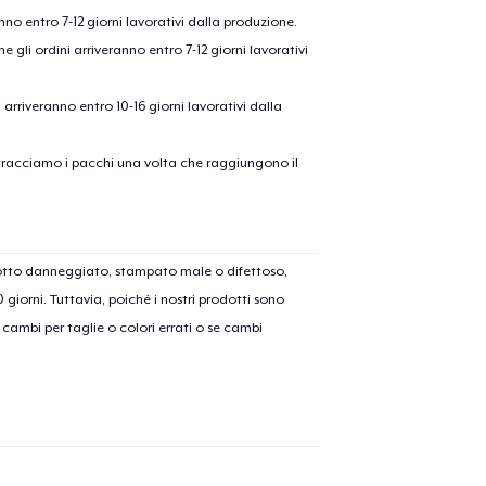
anno entro 7-12 giorni lavorativi dalla produzione.
e gli ordini arriveranno entro 7-12 giorni lavorativi
ni arriveranno entro 10-16 giorni lavorativi dalla
on tracciamo i pacchi una volta che raggiungono il
olo aggiunto al
carrello
Vai al
dotto danneggiato, stampato male o difettoso,
30 giorni. Tuttavia, poiché i nostri prodotti sono
cambi per taglie o colori errati o se cambi
Procedi alla Pagina di
Continua a C
Pagamento
Tru Transfer Printed Classic Long Sleeve Tee
36,99 USD