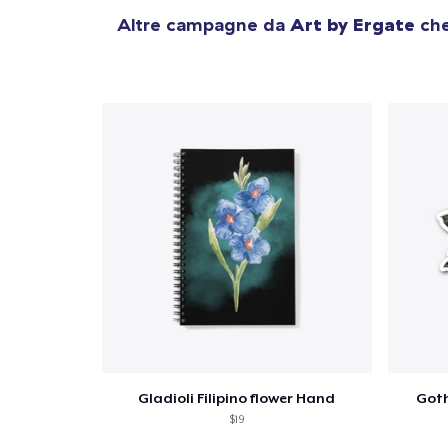
Altre campagne da
Art by Ergate
che
Gladioli Filipino flower Hand
Goth
$19