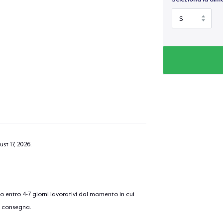
st 17, 2026
.
nno entro 4-7 giorni lavorativi dal momento in cui
a consegna.