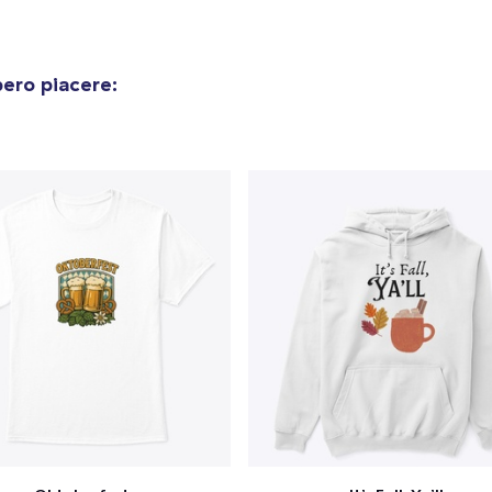
Women's Classic Tee
23,99 USD
ero piacere:
Heavy Tee
44,99 USD
Tru transfer Printed Premium Tee
29,99 USD
Tru Transfer Printed Classic Tee
27,99 USD
Tru Transfer Unisex Crewneck Sweatshirt
40,99 USD
Tru Transfer Printed Unisex Premium Hoodie
61,99 USD