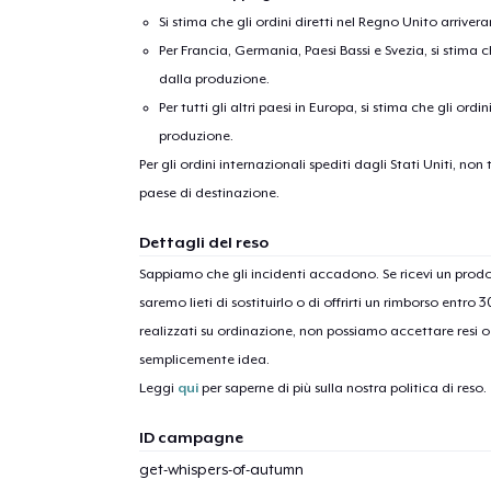
Si stima che gli ordini diretti nel Regno Unito arriver
Per Francia, Germania, Paesi Bassi e Svezia, si stima ch
dalla produzione.
Per tutti gli altri paesi in Europa, si stima che gli ordi
produzione.
Per gli ordini internazionali spediti dagli Stati Uniti, n
paese di destinazione.
1
artic
Dettagli del reso
Sappiamo che gli incidenti accadono. Se ricevi un pro
saremo lieti di sostituirlo o di offrirti un rimborso entro 
realizzati su ordinazione, non possiamo accettare resi o 
semplicemente idea.
Leggi
qui
per saperne di più sulla nostra politica di reso.
ID campagne
get-whispers-of-autumn