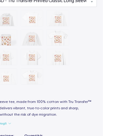
sleeve tee, made from 100% cotton with Tru Transfer™
elivers vibrant, true-to-color prints and sharp,
 without the risk of dye migration.
tagli
ensione:
Quantità: