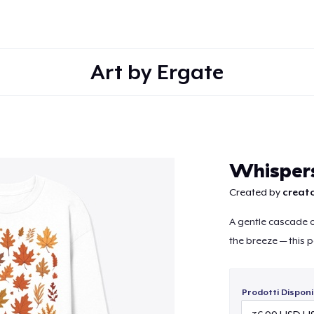
Art by Ergate
Continua
Whispers
Created by
creato
A gentle cascade o
the breeze — this p
Prodotti Disponib