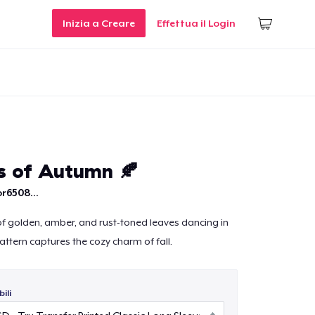
Inizia a Creare
Effettua il Login
 of Autumn 🍂
r6508...
f golden, amber, and rust-toned leaves dancing in
attern captures the cozy charm of fall.
ili