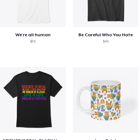
We're all human
Be Careful Who You Hate
$36
$46