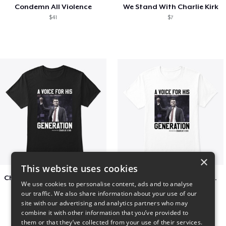
Condemn All Violence
We Stand With Charlie Kirk
$41
$7
×
This website uses cookies
Charlie Kirk A Voice For His Generation
Charlie Kirk A Voice For His Generation
We use cookies to personalise content, ads and to analyse
$41
$7
our traffic. We also share information about your use of our
site with our advertising and analytics partners who may
combine it with other information that you’ve provided to
them or that they’ve collected from your use of their services.