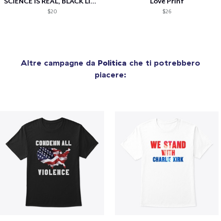
SCIENCE IS REAL, BLACK LIVES MATTER
Love Print
$20
$26
Altre campagne da
Politica
che ti potrebbero
piacere: