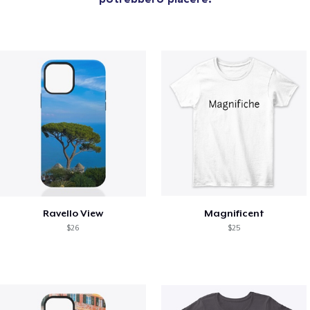
Ravello View
Magnificent
$26
$25