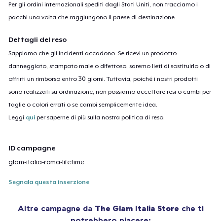
Per gli ordini internazionali spediti dagli Stati Uniti, non tracciamo i
pacchi una volta che raggiungono il paese di destinazione.
Dettagli del reso
Sappiamo che gli incidenti accadono. Se ricevi un prodotto
danneggiato, stampato male o difettoso, saremo lieti di sostituirlo o di
offrirti un rimborso entro 30 giorni. Tuttavia, poiché i nostri prodotti
sono realizzati su ordinazione, non possiamo accettare resi o cambi per
taglie o colori errati o se cambi semplicemente idea.
Leggi
qui
per saperne di più sulla nostra politica di reso.
ID campagne
glam-italia-roma-lifetime
Segnala questa inserzione
Altre campagne da
The Glam Italia Store
che ti
potrebbero piacere: