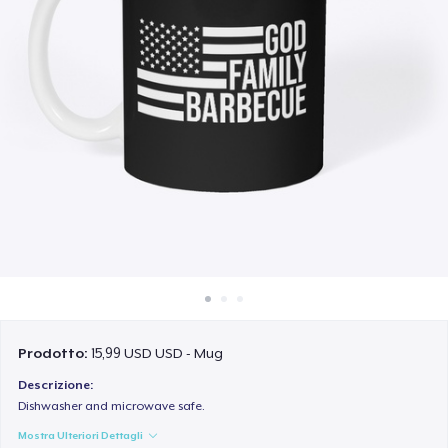
Come funziona
Vendi ovunque
Vendi qualsiasi cosa
Prodotto:
15,99 USD USD - Mug
Descrizione:
Dishwasher and microwave safe.
Mostra Ulteriori Dettagli